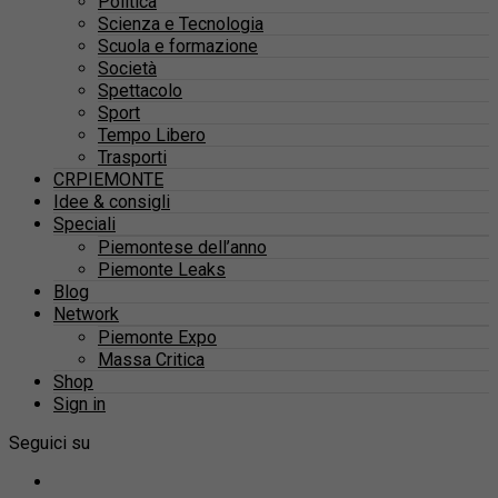
Politica
Scienza e Tecnologia
Scuola e formazione
Società
Spettacolo
Sport
Tempo Libero
Trasporti
CRPIEMONTE
Idee & consigli
Speciali
Piemontese dell’anno
Piemonte Leaks
Blog
Network
Piemonte Expo
Massa Critica
Shop
Sign in
Seguici su