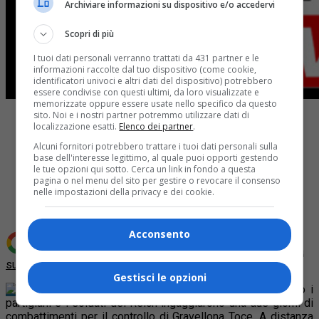
Archiviare informazioni su dispositivo e/o accedervi
Scopri di più
I tuoi dati personali verranno trattati da 431 partner e le
informazioni raccolte dal tuo dispositivo (come cookie,
identificatori univoci e altri dati del dispositivo) potrebbero
essere condivise con questi ultimi, da loro visualizzate e
memorizzate oppure essere usate nello specifico da questo
sito. Noi e i nostri partner potremmo utilizzare dati di
localizzazione esatti.
Elenco dei partner
.
Alcuni fornitori potrebbero trattare i tuoi dati personali sulla
base dell'interesse legittimo, al quale puoi opporti gestendo
le tue opzioni qui sotto. Cerca un link in fondo a questa
Share
pagina o nel menu del sito per gestire o revocare il consenso
Tweet
nelle impostazioni della privacy e dei cookie.
Acconsento
Aggiungi Quotidiano Piemontese come
Fonte preferita
su Google
Gestisci le opzioni
Era il 13 settembre 1944 quando i
partigiani e i soldati del Reich ingaggiarono una due giorni di
combattimenti per il controllo di Gravellona Toce. A distanza