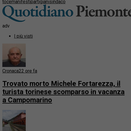
toce
manifesti
partigiani
sindaco
adv
I più visti
Cronaca
22 ore fa
Trovato morto Michele Fortarezza, il
turista torinese scomparso in vacanza
a Campomarino