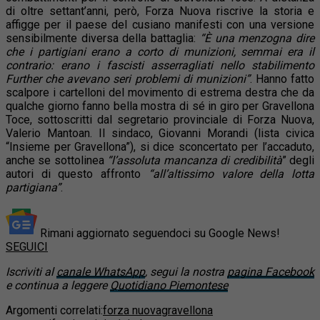
di oltre settant’anni, però, Forza Nuova riscrive la storia e
affigge per il paese del cusiano manifesti con una versione
sensibilmente diversa della battaglia:
“È una menzogna dire
che i partigiani erano a corto di munizioni, semmai era il
contrario: erano i fascisti asserragliati nello stabilimento
Further che avevano seri problemi di munizioni”
. Hanno fatto
scalpore i cartelloni del movimento
di estrema destra che da
qualche giorno fanno bella mostra di sé in giro per Gravellona
Toce, sottoscritti dal segretario provinciale di Forza Nuova,
Valerio Mantoan. Il sindaco, Giovanni Morandi (lista civica
“Insieme per Gravellona”), si dice sconcertato per l’accaduto,
anche se sottolinea
“l’assoluta mancanza di credibilità
” degli
autori di questo affronto
“all’altissimo valore della lotta
partigiana”
.
Rimani aggiornato seguendoci su Google News!
SEGUICI
Iscriviti al
canale WhatsApp
, segui la nostra
pagina Facebook
e continua a leggere
Quotidiano Piemontese
Argomenti correlati:
forza nuova
gravellona