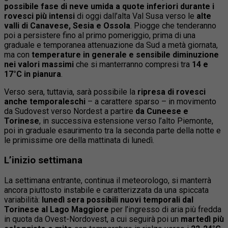
possibile fase di neve umida a quote inferiori durante i
rovesci più intensi
di oggi dall’alta Val Susa verso le
alte
valli di Canavese, Sesia e Ossola
. Piogge che tenderanno
poi a persistere fino al primo pomeriggio, prima di una
graduale e temporanea attenuazione da Sud a metà giornata,
ma con
temperature in generale e sensibile diminuzione
nei valori massimi
che si manterranno compresi tra
14 e
17°C in pianura
.
Verso sera, tuttavia, sarà possibile la
ripresa di rovesci
anche temporaleschi
– a carattere sparso – in movimento
da Sudovest verso Nordest a partire
da Cuneese e
Torinese
, in successiva estensione verso l’alto Piemonte,
poi in graduale esaurimento tra la seconda parte della notte e
le primissime ore della mattinata di lunedì.
L’inizio settimana
La settimana entrante, continua il meteorologo, si manterrà
ancora piuttosto instabile e caratterizzata da una spiccata
variabilità:
lunedì sera possibili nuovi temporali dal
Torinese al Lago Maggiore
per l’ingresso di aria più fredda
in quota da Ovest-Nordovest, a cui seguirà poi un
martedì più