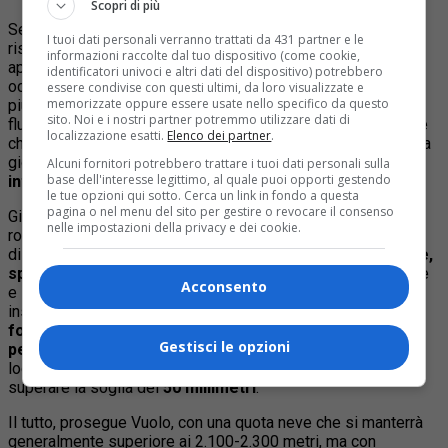
Scopri di più
Secondo le previsioni del meteorologo Andrea Vuolo, la
I tuoi dati personali verranno trattati da 431 partner e le
risalita di una circolazione depressionaria dall’Algeria, in
informazioni raccolte dal tuo dispositivo (come cookie,
approfondimento verso le Baleari e la Sardegna nord-
identificatori univoci e altri dati del dispositivo) potrebbero
occidentale, ha determinato l’arrivo di un sistema nuvoloso
essere condivise con questi ultimi, da loro visualizzate e
memorizzate oppure essere usate nello specifico da questo
piuttosto organizzato sul Piemonte, sospinto da un umido
sito. Noi e i nostri partner potremmo utilizzare dati di
flusso di correnti di Scirocco in quota, con una perturbazione
localizzazione esatti.
Elenco dei partner
.
che ha riportato così il ritorno di
precipitazioni diffuse
nella
giornata di oggi su tutta la regione, localmente
anche
Alcuni fornitori potrebbero trattare i tuoi dati personali sulla
base dell'interesse legittimo, al quale puoi opporti gestendo
intense
.
le tue opzioni qui sotto. Cerca un link in fondo a questa
pagina o nel menu del sito per gestire o revocare il consenso
Già entro la tarda serata di ieri si sono registrati i primi
nelle impostazioni della privacy e dei cookie.
rovesci (o locali
temporali
) di origine prefrontale sui settori
di bassa montagna e pedemontani tra
Torinese e Cuneese,
specie tra Sangone, Pinerolese e Saluzzese
. Tra la notte
Acconsento
e la mattinata di oggi,
piogge, rovesci e temporali
insisteranno su gran parte della regione, risultando
a tratti
forti al confine con la Liguria e sui settori alpini e
Gestisci le opzioni
pedemontani tra Torinese, Canavese e Biellese
, dove
localmente gli accumuli pluviometrici potranno anche
superare la soglia dei
50 millimetri
.
Il tutto, prosegue Vuolo, con una quota neve che si manterrà
generalmente superiore ai 2.100-2.300 metri, ma con