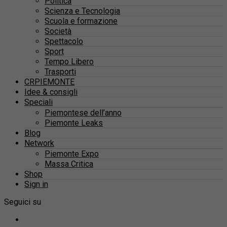
Politica
Scienza e Tecnologia
Scuola e formazione
Società
Spettacolo
Sport
Tempo Libero
Trasporti
CRPIEMONTE
Idee & consigli
Speciali
Piemontese dell’anno
Piemonte Leaks
Blog
Network
Piemonte Expo
Massa Critica
Shop
Sign in
Seguici su