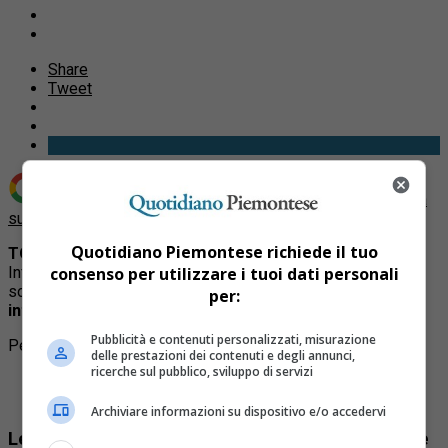
Share
Tweet
Aggiungi Quotidiano Piemontese come
Fonte preferita
su Google
Quotidiano Piemontese richiede il tuo
TORINO –
Una domenica mattina piovosa sul Piemonte.
consenso per utilizzare i tuoi dati personali
Infatti, come
avevamo anticipato
, dopo una breve tregua
soleggiata, sulla nostra regione è in transito una
nuova
per:
intensa perturbazione.
Pubblicità e contenuti personalizzati, misurazione
Per approfondire:
delle prestazioni dei contenuti e degli annunci,
ricerche sul pubblico, sviluppo di servizi
Articolo
:
Maltempo sul Piemonte, temporali in corso e
grandine con chicchi fino a due centimetri
Archiviare informazioni su dispositivo e/o accedervi
Le previsioni: nuova perturbazione sul Piemonte