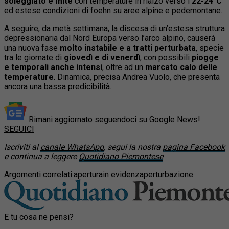
soleggiato e mite
con temperature in rialzo verso i
22-24°C
ed estese condizioni di foehn su aree alpine e pedemontane.
A seguire, da metà settimana, la discesa di un’estesa struttura
depressionaria dal Nord Europa verso l’arco alpino, causerà
una nuova fase
molto instabile e a tratti perturbata
, specie
tra le giornate di
giovedì e di venerdì
, con possibili
piogge
e temporali anche intensi
, oltre ad un
marcato calo delle
temperature
. Dinamica, precisa Andrea Vuolo, che presenta
ancora una bassa predicibilità.
Rimani aggiornato seguendoci su Google News!
SEGUICI
Iscriviti al
canale WhatsApp
, segui la nostra
pagina Facebook
e continua a leggere
Quotidiano Piemontese
Argomenti correlati:
apertura
in evidenza
perturbazione
E tu cosa ne pensi?