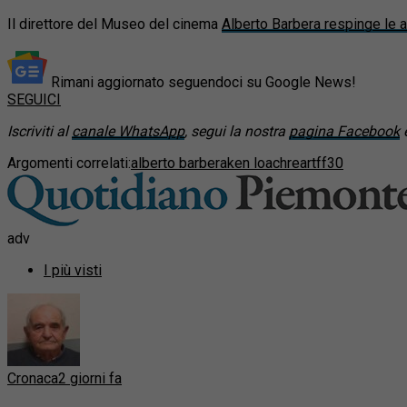
Il direttore del Museo del cinema
Alberto Barbera respinge le 
Rimani aggiornato seguendoci su Google News!
SEGUICI
Iscriviti al
canale WhatsApp
, segui la nostra
pagina Facebook
e
Argomenti correlati:
alberto barbera
ken loach
rear
tff30
adv
I più visti
Cronaca
2 giorni fa