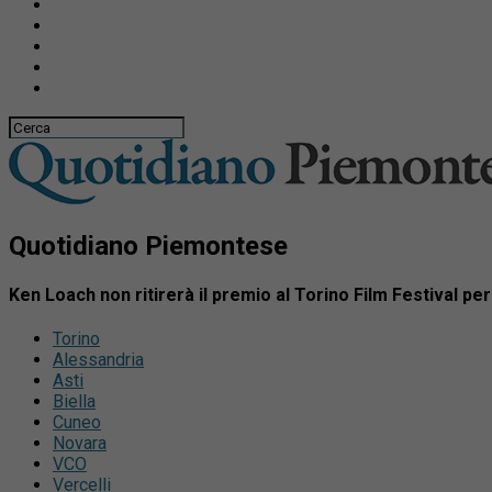
Quotidiano Piemontese
Ken Loach non ritirerà il premio al Torino Film Festival pe
Torino
Alessandria
Asti
Biella
Cuneo
Novara
VCO
Vercelli