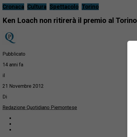
Cronaca
Cultura
Spettacolo
Torino
Ken Loach non ritirerà il premio al Torin
Pubblicato
14 anni fa
il
21 Novembre 2012
Di
Redazione Quotidiano Piemontese