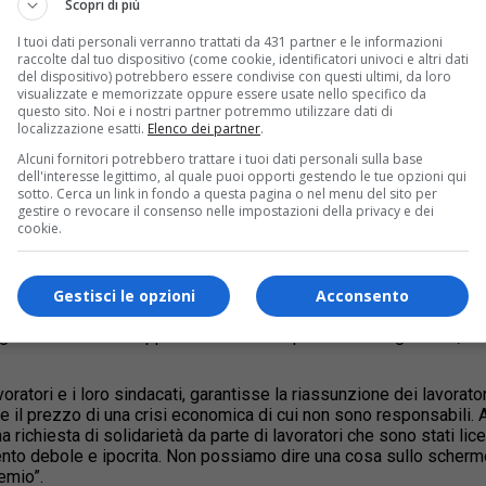
Scopri di più
I tuoi dati personali verranno trattati da 431 partner e le informazioni
raccolte dal tuo dispositivo (come cookie, identificatori univoci e altri dati
del dispositivo) potrebbero essere condivise con questi ultimi, da loro
visualizzate e memorizzate oppure essere usate nello specifico da
questo sito. Noi e i nostri partner potremmo utilizzare dati di
localizzazione esatti.
Elenco dei partner
.
u Google
Alcuni fornitori potrebbero trattare i tuoi dati personali sulla base
al Torino Film Festival che si aprirà il 23 novembre. In una lettera
dell'interesse legittimo, al quale puoi opporti gestendo le tue opzioni qui
 Torino Film Festival, un premio che sarei stato onorato di ricever
sotto. Cerca un link in fondo a questa pagina o nel menu del sito per
gestire o revocare il consenso nelle impostazioni della privacy e dei
grafia europea e mondiale e Torino ha un’eccellente reputazione,
cookie.
a questione dell’esternalizzazione dei servizi che vengono svolti d
eguenza i salari e taglia il personale. E’ una ricetta destinata ad 
zati alla Cooperativa Rear i servizi di pulizia e sicurezza del M
se persone sono state licenziate. I lavoratori più malpagati, quell
Gestisci le opzioni
Acconsento
noi districarci tra i dettagli di una disputa che si svolge in un al
 l’organizzazione che appalta i servizi non può chiudere gli occhi
atori e i loro sindacati, garantisse la riassunzione dei lavoratori
e il prezzo di una crisi economica di cui non sono responsabili. 
chiesta di solidarietà da parte di lavoratori che sono stati licenz
o debole e ipocrita. Non possiamo dire una cosa sullo schermo e
emio”.