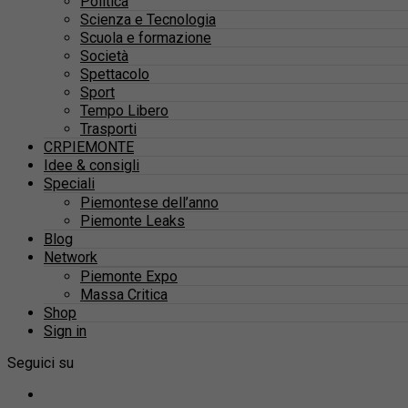
Politica
Scienza e Tecnologia
Scuola e formazione
Società
Spettacolo
Sport
Tempo Libero
Trasporti
CRPIEMONTE
Idee & consigli
Speciali
Piemontese dell’anno
Piemonte Leaks
Blog
Network
Piemonte Expo
Massa Critica
Shop
Sign in
Seguici su