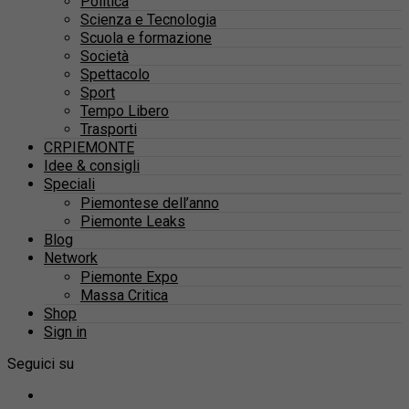
Politica
Scienza e Tecnologia
Scuola e formazione
Società
Spettacolo
Sport
Tempo Libero
Trasporti
CRPIEMONTE
Idee & consigli
Speciali
Piemontese dell’anno
Piemonte Leaks
Blog
Network
Piemonte Expo
Massa Critica
Shop
Sign in
Seguici su