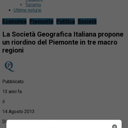
Turismo
Ultime notizie
Economia
Piemonte
Politica
Società
La Società Geografica Italiana propone
un riordino del Piemonte in tre macro
regioni
Pubblicato
13 anni fa
il
14 Agosto 2013
Di