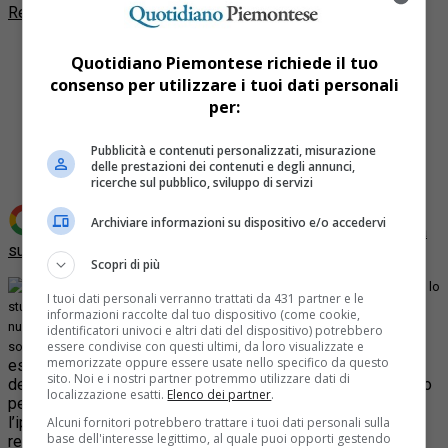
Redazione Quotidiano Piemontese
Quotidiano Piemontese richiede il tuo
consenso per utilizzare i tuoi dati personali
per:
Share
Tweet
Pubblicità e contenuti personalizzati, misurazione
delle prestazioni dei contenuti e degli annunci,
ricerche sul pubblico, sviluppo di servizi
Archiviare informazioni su dispositivo e/o accedervi
Aggiungi Quotidiano Piemontese come
Fonte preferita
su Google
Scopri di più
La
Società Geografica Italiana
ha proposto lo
I tuoi dati personali verranno trattati da 431 partner e le
studio relativo a
un nuovo riordine territoriale dell
’Italia
suddivisa in 35-40
informazioni raccolte dal tuo dispositivo (come cookie,
nuove regioni che ricordano i dipartimenti dello stato francese e che
identificatori univoci e altri dati del dispositivo) potrebbero
attuali confini regionali per
essere condivise con questi ultimi, da loro visualizzate e
sostituiscono le attuali province e gli
memorizzate oppure essere usate nello specifico da questo
essere i centri della gestione amministrativa. La proposta
sito. Noi e i nostri partner potremmo utilizzare dati di
della Società Geografica Italiana sarà presentata al Ministero
localizzazione esatti.
Elenco dei partner
.
per gli Affari Regionali e le Autonomie. Per il Piemonte
l’ipotesi della Società Geografica Italiana prevede la
Alcuni fornitori potrebbero trattare i tuoi dati personali sulla
base dell'interesse legittimo, al quale puoi opporti gestendo
realizzazione di una macroarea del sud comprendente le