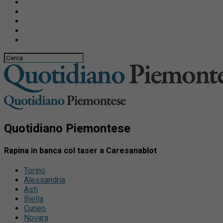
Quotidiano Piemontese
Rapina in banca col taser a Caresanablot
Torino
Alessandria
Asti
Biella
Cuneo
Novara