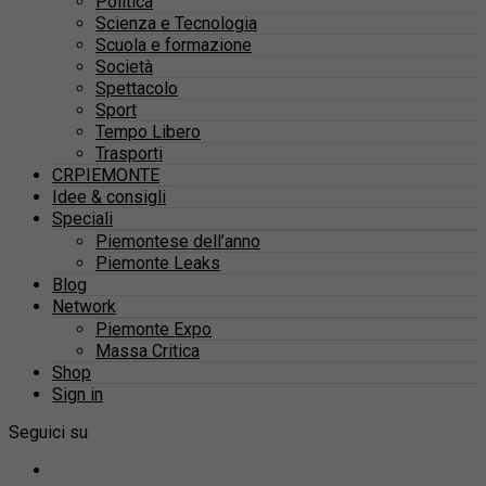
Politica
Scienza e Tecnologia
Scuola e formazione
Società
Spettacolo
Sport
Tempo Libero
Trasporti
CRPIEMONTE
Idee & consigli
Speciali
Piemontese dell’anno
Piemonte Leaks
Blog
Network
Piemonte Expo
Massa Critica
Shop
Sign in
Seguici su