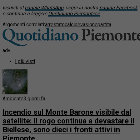
Iscriviti al
canale WhatsApp
, segui la nostra
pagina Facebook
e continua a leggere
Quotidiano Piemontese
Argomenti correlati:
arrestato
calcio
evasione
partita
adv
I più visti
Ambiente
3 giorni fa
Incendio sul Monte Barone visibile dal
satellite: il rogo continua a devastare il
Biellese, sono dieci i fronti attivi in
Piemonte