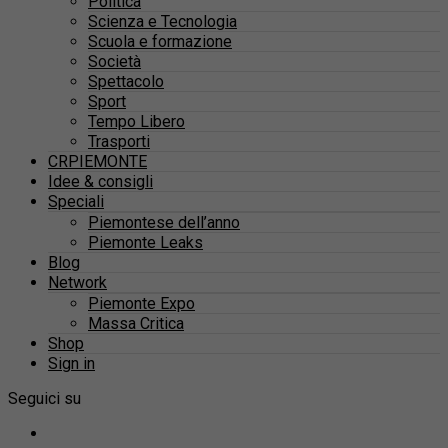
Politica
Scienza e Tecnologia
Scuola e formazione
Società
Spettacolo
Sport
Tempo Libero
Trasporti
CRPIEMONTE
Idee & consigli
Speciali
Piemontese dell’anno
Piemonte Leaks
Blog
Network
Piemonte Expo
Massa Critica
Shop
Sign in
Seguici su