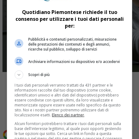
Quotidiano Piemontese richiede il tuo
consenso per utilizzare i tuoi dati personali
per:
Pubblicità e contenuti personalizzati, misurazione
delle prestazioni dei contenuti e degli annunci,
ricerche sul pubblico, sviluppo di servizi
Archiviare informazioni su dispositivo e/o accedervi
Scopri di più
I tuoi dati personali verranno trattati da 431 partner e le
informazioni raccolte dal tuo dispositivo (come cookie,
identificatori univoci e altri dati del dispositivo) potrebbero
essere condivise con questi ultimi, da loro visualizzate e
Share
memorizzate oppure essere usate nello specifico da questo
Tweet
sito. Noi e i nostri partner potremmo utilizzare dati di
localizzazione esatti.
Elenco dei partner
.
Alcuni fornitori potrebbero trattare i tuoi dati personali sulla
base dell'interesse legittimo, al quale puoi opporti gestendo
le tue opzioni qui sotto. Cerca un link in fondo a questa
Aggiungi Quotidiano Piemontese come
Fonte preferita
pagina o nel menu del sito per gestire o revocare il consenso