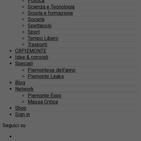
Politica
Scienza e Tecnologia
Scuola e formazione
Società
Spettacolo
Sport
Tempo Libero
Trasporti
CRPIEMONTE
Idee & consigli
Speciali
Piemontese dell’anno
Piemonte Leaks
Blog
Network
Piemonte Expo
Massa Critica
Shop
Sign in
Seguici su