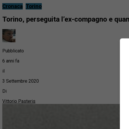
Cronaca
Torino
Torino, perseguita l’ex-compagno e quand
Pubblicato
6 anni fa
il
3 Settembre 2020
Di
Vittorio Pasteris