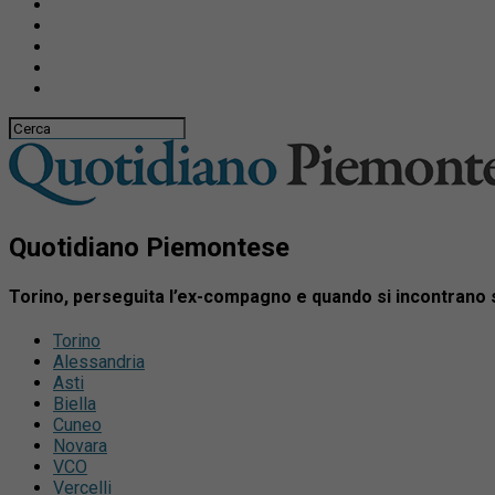
Quotidiano Piemontese
Torino, perseguita l’ex-compagno e quando si incontrano so
Torino
Alessandria
Asti
Biella
Cuneo
Novara
VCO
Vercelli