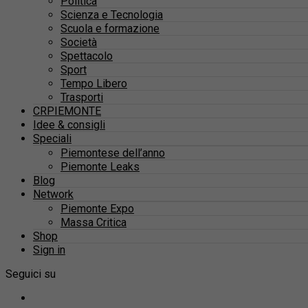
Politica
Scienza e Tecnologia
Scuola e formazione
Società
Spettacolo
Sport
Tempo Libero
Trasporti
CRPIEMONTE
Idee & consigli
Speciali
Piemontese dell’anno
Piemonte Leaks
Blog
Network
Piemonte Expo
Massa Critica
Shop
Sign in
Seguici su