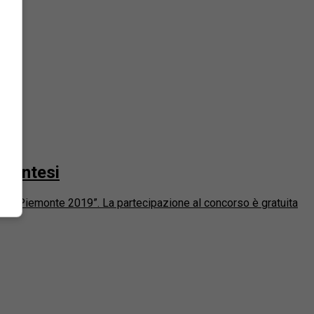
emontesi
ti dal Piemonte 2019”. La partecipazione al concorso è gratuita