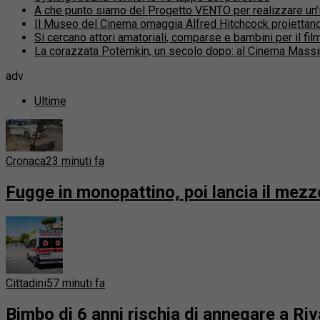
A che punto siamo del Progetto VENTO per realizzare un’inf
Il Museo del Cinema omaggia Alfred Hitchcock proiettand
Si cercano attori amatoriali, comparse e bambini per il fi
La corazzata Potëmkin, un secolo dopo: al Cinema Massi
adv
Ultime
Cronaca
23 minuti fa
Fugge in monopattino, poi lancia il mezzo
Cittadini
57 minuti fa
Bimbo di 6 anni rischia di annegare a R