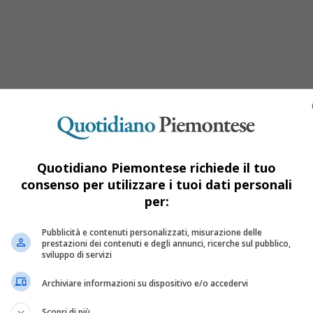
Quotidiano Piemontese richiede il tuo
consenso per utilizzare i tuoi dati personali
per:
Lattes Grinzane 2019 – sezione La Querci
Pubblicità e contenuti personalizzati, misurazione delle
prestazioni dei contenuti e degli annunci, ricerche sul pubblico,
sviluppo di servizi
adotto da Antonietta Pastore e Giorgio Amitrano), è il vincitore d
Archiviare informazioni su dispositivo e/o accedervi
Scopri di più