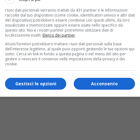
I tuoi dati personali verranno trattati da 431 partner e le informazioni
raccolte dal tuo dispositivo (come cookie, identificatori univoci e altri dati
del dispositivo) potrebbero essere condivise con questi ultimi, da loro
visualizzate e memorizzate oppure essere usate nello specifico da
questo sito. Noi e i nostri partner potremmo utilizzare dati di
localizzazione esatti.
Elenco dei partner
.
Alcuni fornitori potrebbero trattare i tuoi dati personali sulla base
dell'interesse legittimo, al quale puoi opporti gestendo le tue opzioni qui
sotto. Cerca un link in fondo a questa pagina o nel menu del sito per
gestire o revocare il consenso nelle impostazioni della privacy e dei
cookie.
rso letterario riservato agli scrittori pi
Gestisci le opzioni
Acconsento
orazione con il sito Cultora indice il concorso letterario “Raccon