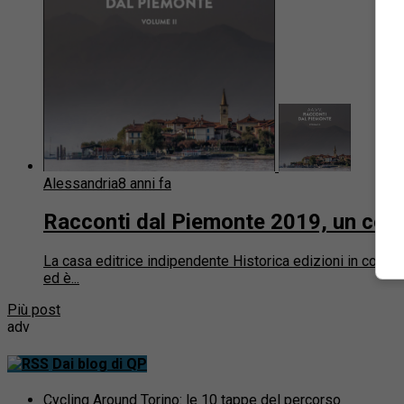
Alessandria
8 anni fa
Racconti dal Piemonte 2019, un conco
La casa editrice indipendente Historica edizioni in collab
ed è...
Più post
adv
Dai blog di QP
Cycling Around Torino: le 10 tappe del percorso