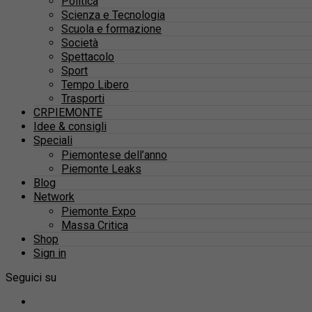
Politica
Scienza e Tecnologia
Scuola e formazione
Società
Spettacolo
Sport
Tempo Libero
Trasporti
CRPIEMONTE
Idee & consigli
Speciali
Piemontese dell’anno
Piemonte Leaks
Blog
Network
Piemonte Expo
Massa Critica
Shop
Sign in
Seguici su