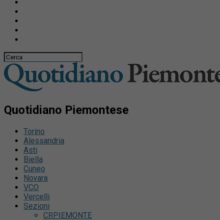
Quotidiano Piemontese
Torino
Alessandria
Asti
Biella
Cuneo
Novara
VCO
Vercelli
Sezioni
CRPIEMONTE