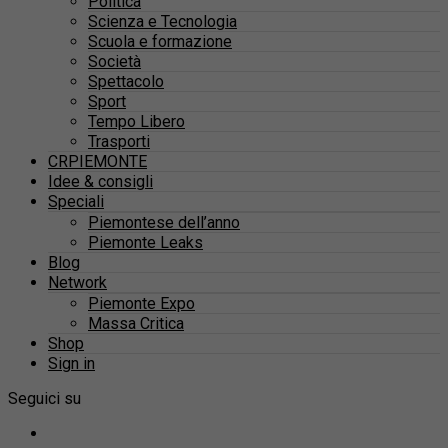
Politica
Scienza e Tecnologia
Scuola e formazione
Società
Spettacolo
Sport
Tempo Libero
Trasporti
CRPIEMONTE
Idee & consigli
Speciali
Piemontese dell’anno
Piemonte Leaks
Blog
Network
Piemonte Expo
Massa Critica
Shop
Sign in
Seguici su