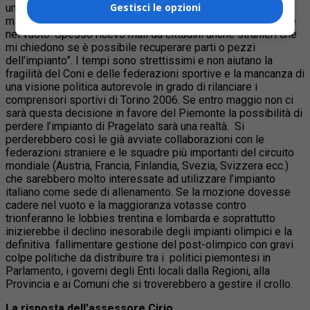
Gestisci le opzioni
una rete di protezione per impedire lo scivolamento del
manto nevoso, ma tutte le richieste in tal senso sono cadute
nel vuoto. Spesso ricevo mail da cittadini anche stranieri che
mi chiedono se è possibile recuperare parti o pezzi
dell’impianto”. I tempi sono strettissimi e non aiutano la
fragilità del Coni e delle federazioni sportive e la mancanza di
una visione politica autorevole in grado di rilanciare i
comprensori sportivi di Torino 2006. Se entro maggio non ci
sarà questa decisione in favore del Piemonte la possibilità di
perdere l’impianto di Pragelato sarà una realtà. Si
perderebbero così le già avviate collaborazioni con le
federazioni straniere e le squadre più importanti del circuito
mondiale (Austria, Francia, Finlandia, Svezia, Svizzera ecc.)
che sarebbero molto interessate ad utilizzare l’impianto
italiano come sede di allenamento. Se la mozione dovesse
cadere nel vuoto e la maggioranza votasse contro
trionferanno le lobbies trentina e lombarda e soprattutto
inizierebbe il declino inesorabile degli impianti olimpici e la
definitiva fallimentare gestione del post-olimpico con gravi
colpe politiche da distribuire tra i politici piemontesi in
Parlamento, i governi degli Enti locali dalla Regioni, alla
Provincia e ai Comuni che si troverebbero a gestire il crollo.
La risposta dell’assessore Cirio