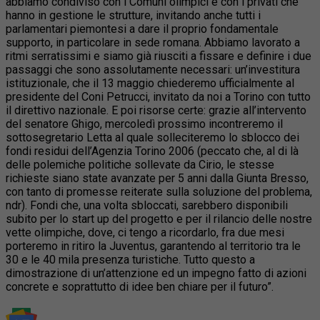
abbiamo condiviso con i Comuni olimpici e con i privati che
hanno in gestione le strutture, invitando anche tutti i
parlamentari piemontesi a dare il proprio fondamentale
supporto, in particolare in sede romana. Abbiamo lavorato a
ritmi serratissimi e siamo già riusciti a fissare e definire i due
passaggi che sono assolutamente necessari: un’investitura
istituzionale, che il 13 maggio chiederemo ufficialmente al
presidente del Coni Petrucci, invitato da noi a Torino con tutto
il direttivo nazionale. E poi risorse certe: grazie all’intervento
del senatore Ghigo, mercoledì prossimo incontreremo il
sottosegretario Letta al quale solleciteremo lo sblocco dei
fondi residui dell’Agenzia Torino 2006 (peccato che, al di là
delle polemiche politiche sollevate da Cirio, le stesse
richieste siano state avanzate per 5 anni dalla Giunta Bresso,
con tanto di promesse reiterate sulla soluzione del problema,
ndr). Fondi che, una volta sbloccati, sarebbero disponibili
subito per lo start up del progetto e per il rilancio delle nostre
vette olimpiche, dove, ci tengo a ricordarlo, fra due mesi
porteremo in ritiro la Juventus, garantendo al territorio tra le
30 e le 40 mila presenza turistiche. Tutto questo a
dimostrazione di un’attenzione ed un impegno fatto di azioni
concrete e soprattutto di idee ben chiare per il futuro”.