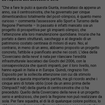
“Che a fare le pulci a questa Giunta, insediatasi da appena un
anno, sia il centrosinistra, che ha governato per cinque
dimenticandosi totalmente del post-olimpico, è quanto meno
curioso – commenta l’assessore allo Sport e Turismo della
Regione Piemonte – In passato è infatti mancato sia un
progetto di prospettiva per gli impianti olimpici, che
l’attenzione alla loro manutenzione quotidiana. Incuria che ha
portato a danni strutturali, saccheggi e al degrado di un
patrimonio costato centinaia di milioni di euro. Noi, al
contrario, in meno di un anno, abbiamo proposto un progetto
concreto, fattibile e pianificato anche nei costi. L’idea della
‘Coverciano della neve’ è nata per rilanciare l’eredità
infrastrutturale lasciataci dai Giochi del 2006, con la
consapevolezza che questi impianti, per il loro livello, non
hanno eguali in Italia e in Europa. Quindi, ringrazio l’on.
Esposito per la sollecita attenzione con cui dà stimolo
costante a questa importante partita, ma gli ricordo anche i
cinque anni di totale oblio (cioè da un anno prima delle
Olimpiadi? ndr) della giunta di centrosinistra che ci ha
preceduto. Quello della Coverciano della neve è un progetto
serio e ambizioso, che però la Regione non può realizzare da
sola. Per fare squadra, al di là di qualunque colore politico, lo