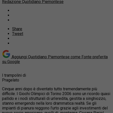
Redazione Quotidiano Piemontese
Share
Tweet
Aggiungi Quotidiano Piemontese come
Fonte preferita
su Google
I trampolini di
Pragelato
Cinque anni dopo è diventato tutto tremendamente più
difficile. I Giochi Olimpici di Torino 2006 sono un ricordo quasi
pallido e i nodi strutturali di un’eredita, gestita a singhiozzo,
stanno emergendo nella loro drammatica realtà. Se gli
impianti di pianura reggono l’urto grazie agli investimenti del
nuovo socio americano, quelli di montagna, Cesana Pariol,