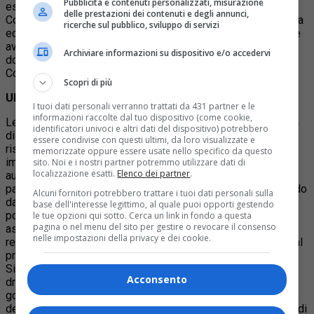
Pubblicità e contenuti personalizzati, misurazione
essere dati alla Regione affinché li metta a disposizione dei
delle prestazioni dei contenuti e degli annunci,
Comuni con l’obiettivo di sfruttare al meglio l’eredità olimpica
ricerche sul pubblico, sviluppo di servizi
ed evitare la chiusura degli impianti di montagna. La Regione
aveva presentato il progetto della “Coverciano della neve’”
Archiviare informazioni su dispositivo e/o accedervi
dopodiché è sceso il completo silenzio e dal Presidente
Cota non abbiamo sentito più una sola parola.
Scopri di più
Ultima chiamata per gli impianti di Cesana e Pragelato
I tuoi dati personali verranno trattati da 431 partner e le
informazioni raccolte dal tuo dispositivo (come cookie,
Le responsabilità della Regione sono evidenti. La mancanza
identificatori univoci e altri dati del dispositivo) potrebbero
di una iniziativa politica per ottenere fondi e stanziamenti
essere condivise con questi ultimi, da loro visualizzate e
rischia di gettare nell’abbandono le strutture olimpiche e di
memorizzate oppure essere usate nello specifico da questo
impoverire la stessa offerta turistica. Per questo
sito. Noi e i nostri partner potremmo utilizzare dati di
localizzazione esatti.
Elenco dei partner
.
auspichiamo che la Mozione venga sottoscritta dai
parlamentari di tutti gli schieramenti. Purtroppo si sta facendo
Alcuni fornitori potrebbero trattare i tuoi dati personali sulla
davvero tutto il possibile per destrutturare il sistema
base dell'interesse legittimo, al quale puoi opporti gestendo
postolimpico e far fuggire i soci americani. E ogni giorno
le tue opzioni qui sotto. Cerca un link in fondo a questa
pagina o nel menu del sito per gestire o revocare il consenso
assistiamo a una nuova indagine giudiziaria, …”, da quelle
nelle impostazioni della privacy e dei cookie.
relativa alle gare d’appalto nella gestione del Parcolimpico al
problema dell’amoniaca della pista di Pariol. Secondo il
Sindaco di Pragelato Giovanni Arolfo la “situazione è
Acconsento
drammatica e constatiamo da tempo una incapacità totale di
governo del postolimpico. Gli impianti sono abbandonati al
degrado. Quello di Pragelato, per esempio, necessiterebbe di