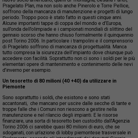
Pragelato Plan, ma non solo anche Pinerolo e Torre Pellice,
soffrono della mancanza di manutenzione e progetti di lungo
periodo. Troppo poco è stato fatto in questi cinque anni.
Alcune importanti tappe di coppa del mondo e d’Europa,
sull’onda dell’olimpiade e i campionati mondiali di slittino del
gennaio scorso che hanno chiuso formalmente il quinquennio
post Torino 2006. In particolare i trampolini e il comprensorio
di Pragelato soffrono di mancanza di progettualità. Manca
tutto compresa la sicurezza dell’impianto dove chiunque può
accedere con facilità. Soprattutto non ci sono i soldi per le più
elementari opere di mantenimento e contenimento delle nevi
d’inverno per esempio.
Un tesoretto di 80 milioni (40 +40) da utilizzare in
Piemonte
Sono soprattutto i soldi, che esistono e sono stati
accantonati, che mancano per uscire dalle secche di tante e
troppe falle che i Comuni non riescono a gestire nella
manutenzione e nel rilancio degli impianti. E le risorse
finanziare, una sorta di tesoretto ben custodito dall’Agenzia
Torino 2006 ci sarebbe quasi 80 milioni di euro, che se
sdoganati, con un’azione di lobby piemontese trasversale in