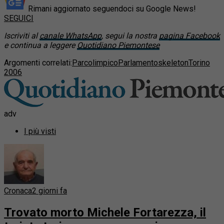
Rimani aggiornato seguendoci su Google News!
SEGUICI
Iscriviti al
canale WhatsApp
, segui la nostra
pagina Facebook
e continua a leggere
Quotidiano Piemontese
Argomenti correlati:
Parcolimpico
Parlamento
skeleton
Torino
2006
adv
I più visti
Cronaca
2 giorni fa
Trovato morto Michele Fortarezza, il