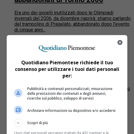
Era uno dei gioielli inutilizzati dopo le Olimpiadi
invernali del 2006, da dicembre riaprirà: stiamo parlando
del trampolino di Pragelato, abbandonato dopo l’evento
di cinque anni...
Ambiente
15 anni fa
Post-olimpico: la montagna
dimenticata. Una mozione per
Quotidiano Piemontese richiede il tuo
consenso per utilizzare i tuoi dati personali
rinascere
per:
Cinque anni dopo è diventato tutto tremendamente più
difficile. I Giochi Olimpici di Torino 2006 sono un ricordo
Pubblicità e contenuti personalizzati, misurazione
delle prestazioni dei contenuti e degli annunci,
quasi pallido e i nodi strutturali di un’eredita,...
ricerche sul pubblico, sviluppo di servizi
Cronaca
15 anni fa
Archiviare informazioni su dispositivo e/o accedervi
Parcolimpico, 3 avvisi di garanzia
Scopri di più
per la gara che affidò la gestione
I tuoi dati personali verranno trattati da 431 partner e le