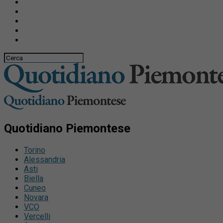
Quotidiano Piemontese
Torino
Alessandria
Asti
Biella
Cuneo
Novara
VCO
Vercelli