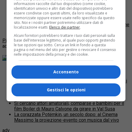
degli impianti
informazioni raccolte dal tuo dispositivo (come cookie,
identificatori univoci e altri dati del dispositivo) potrebbero
La Guardia di Finanza di Torino ha notificato questa
essere condivise con questi ultimi, da loro visualizzate e
memorizzate oppure essere usate nello specifico da questo
mattina tre avvisi di garanzia ad ex dirigenti della
sito. Noi e i nostri partner potremmo utilizzare dati di
Parcolimpico spa, ipotizzando irregolarità nella gara che
localizzazione esatti.
Elenco dei partner
.
aveva...
Alcuni fornitori potrebbero trattare i tuoi dati personali sulla
Più post
base dell'interesse legittimo, al quale puoi opporti gestendo
le tue opzioni qui sotto. Cerca un link in fondo a questa
adv
pagina o nel menu del sito per gestire o revocare il consenso
nelle impostazioni della privacy e dei cookie.
Dai blog di QP
Cycling Around Torino: le 10 tappe del percorso
Acconsento
A che punto siamo del Progetto VENTO per realizzare
un’infrastruttura ciclabile di oltre 700 km lungo gli argini
del Po da Venezia a Torino e viceversa
Gestisci le opzioni
Il Museo del Cinema omaggia Alfred Hitchcock
proiettando 12 capolavori americani
Si cercano attori amatoriali, comparse e bambini per il
film Boiler di Mauro Calvone da girare in Val Susa
La corazzata Potëmkin, un secolo dopo: al Cinema
Massimo la proiezione-evento con musica dal vivo
adv