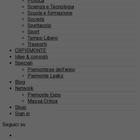
Politica
Scienza e Tecnologia
Scuola e formazione
Società
Spettacolo
Sport
Tempo Libero
Trasporti
CRPIEMONTE
Idee & consigli
Speciali
Piemontese dell’anno
Piemonte Leaks
Blog
Network
Piemonte Expo
Massa Critica
Shop
Sign in
Seguici su