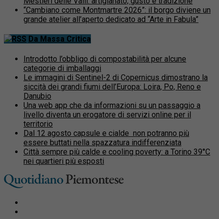
Mestieri delle Valli: artigianato, gusto e tradizione
“Cambiano come Montmartre 2026”: il borgo diviene un
grande atelier all’aperto dedicato ad “Arte in Fabula”
Da Massa Critica
Introdotto l’obbligo di compostabilità per alcune
categorie di imballaggi
Le immagini di Sentinel-2 di Copernicus dimostrano la
siccità dei grandi fiumi dell’Europa: Loira, Po, Reno e
Danubio
Una web app che da informazioni su un passaggio a
livello diventa un erogatore di servizi online per il
territorio
Dal 12 agosto capsule e cialde non potranno più
essere buttati nella spazzatura indifferenziata
Città sempre più calde e cooling poverty: a Torino 39°C
nei quartieri più esposti