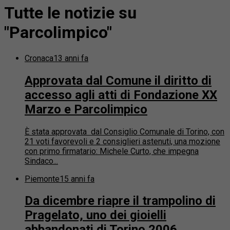
Tutte le notizie su
"Parcolimpico"
Cronaca
13 anni fa
Approvata dal Comune il diritto di
accesso agli atti di Fondazione XX
Marzo e Parcolimpico
È stata approvata dal Consiglio Comunale di Torino, con
21 voti favorevoli e 2 consiglieri astenuti, una mozione
con primo firmatario: Michele Curto, che impegna
Sindaco...
Piemonte
15 anni fa
Da dicembre riapre il trampolino di
Pragelato, uno dei gioielli
abbandonati di Torino 2006