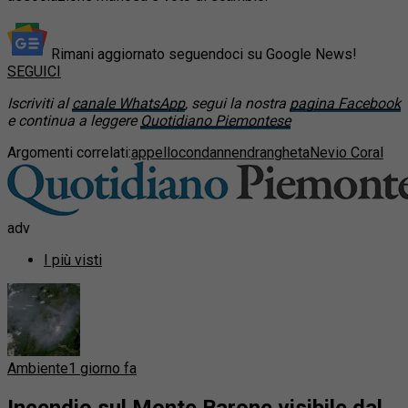
Rimani aggiornato seguendoci su Google News!
SEGUICI
Iscriviti al
canale WhatsApp
, segui la nostra
pagina Facebook
e continua a leggere
Quotidiano Piemontese
Argomenti correlati:
appello
condanne
ndrangheta
Nevio Coral
adv
I più visti
Ambiente
1 giorno fa
Incendio sul Monte Barone visibile dal