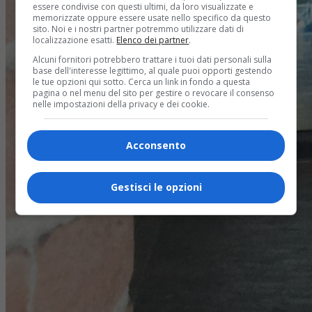
essere condivise con questi ultimi, da loro visualizzate e
memorizzate oppure essere usate nello specifico da questo
sito. Noi e i nostri partner potremmo utilizzare dati di
localizzazione esatti.
Elenco dei partner
.
Alcuni fornitori potrebbero trattare i tuoi dati personali sulla
base dell'interesse legittimo, al quale puoi opporti gestendo
le tue opzioni qui sotto. Cerca un link in fondo a questa
pagina o nel menu del sito per gestire o revocare il consenso
nelle impostazioni della privacy e dei cookie.
Acconsento
Gestisci le opzioni