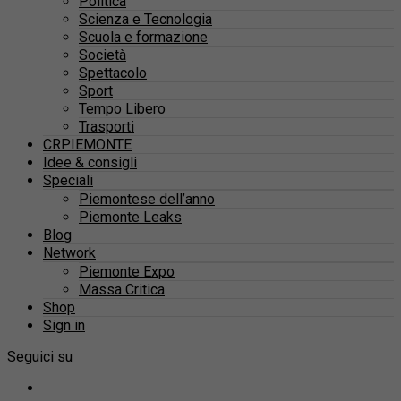
Politica
Scienza e Tecnologia
Scuola e formazione
Società
Spettacolo
Sport
Tempo Libero
Trasporti
CRPIEMONTE
Idee & consigli
Speciali
Piemontese dell’anno
Piemonte Leaks
Blog
Network
Piemonte Expo
Massa Critica
Shop
Sign in
Seguici su