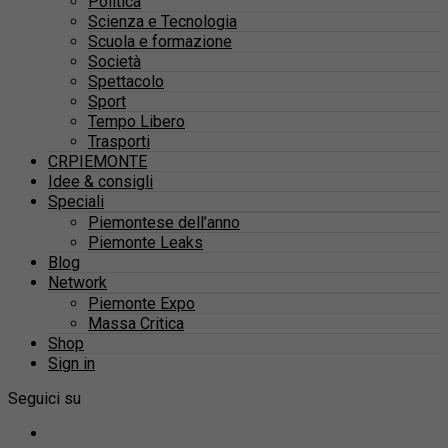
Politica
Scienza e Tecnologia
Scuola e formazione
Società
Spettacolo
Sport
Tempo Libero
Trasporti
CRPIEMONTE
Idee & consigli
Speciali
Piemontese dell’anno
Piemonte Leaks
Blog
Network
Piemonte Expo
Massa Critica
Shop
Sign in
Seguici su