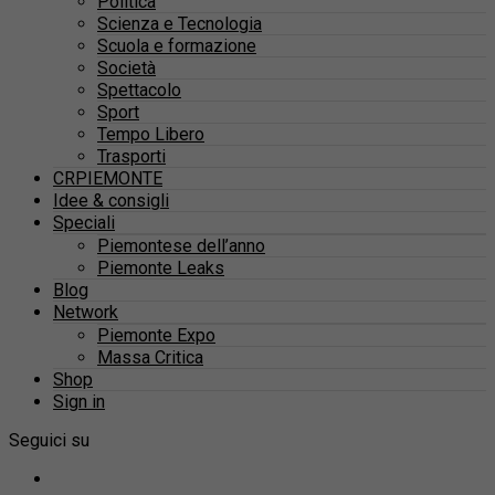
Politica
Scienza e Tecnologia
Scuola e formazione
Società
Spettacolo
Sport
Tempo Libero
Trasporti
CRPIEMONTE
Idee & consigli
Speciali
Piemontese dell’anno
Piemonte Leaks
Blog
Network
Piemonte Expo
Massa Critica
Shop
Sign in
Seguici su