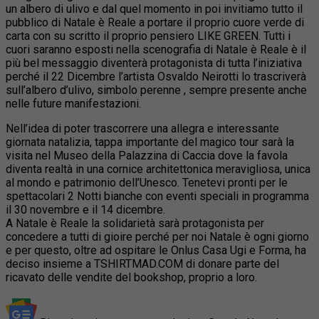
un albero di ulivo e dal quel momento in poi invitiamo tutto il
pubblico di Natale è Reale a portare il proprio cuore verde di
carta con su scritto il proprio pensiero LIKE GREEN. Tutti i
cuori saranno esposti nella scenografia di Natale è Reale è il
più bel messaggio diventerà protagonista di tutta l’iniziativa
perché il 22 Dicembre l’artista Osvaldo Neirotti lo trascriverà
sull’albero d’ulivo, simbolo perenne , sempre presente anche
nelle future manifestazioni.
Nell’idea di poter trascorrere una allegra e interessante
giornata natalizia, tappa importante del magico tour sarà la
visita nel Museo della Palazzina di Caccia dove la favola
diventa realtà in una cornice architettonica meravigliosa, unica
al mondo e patrimonio dell’Unesco. Tenetevi pronti per le
spettacolari 2 Notti bianche con eventi speciali in programma
il 30 novembre e il 14 dicembre.
A Natale è Reale la solidarietà sarà protagonista per
concedere a tutti di gioire perché per noi Natale è ogni giorno
e per questo, oltre ad ospitare le Onlus Casa Ugi e Forma, ha
deciso insieme a TSHIRTMAD.COM di donare parte del
ricavato delle vendite del bookshop, proprio a loro.