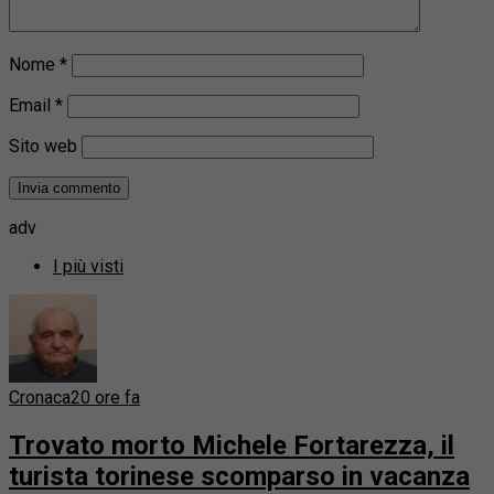
Nome
*
Email
*
Sito web
adv
I più visti
Cronaca
20 ore fa
Trovato morto Michele Fortarezza, il
turista torinese scomparso in vacanza