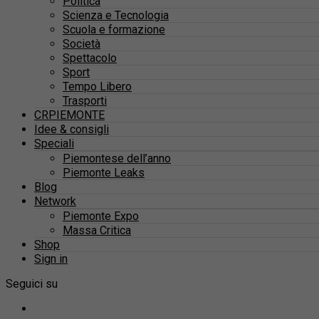
Politica
Scienza e Tecnologia
Scuola e formazione
Società
Spettacolo
Sport
Tempo Libero
Trasporti
CRPIEMONTE
Idee & consigli
Speciali
Piemontese dell’anno
Piemonte Leaks
Blog
Network
Piemonte Expo
Massa Critica
Shop
Sign in
Seguici su