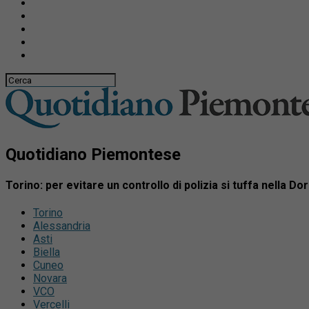
Quotidiano Piemontese
Torino: per evitare un controllo di polizia si tuffa nella Do
Torino
Alessandria
Asti
Biella
Cuneo
Novara
VCO
Vercelli