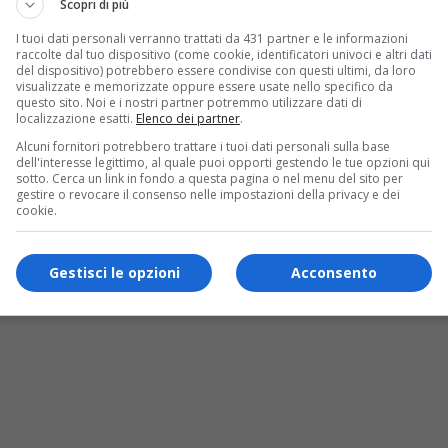
Scopri di più
I tuoi dati personali verranno trattati da 431 partner e le informazioni
raccolte dal tuo dispositivo (come cookie, identificatori univoci e altri dati
del dispositivo) potrebbero essere condivise con questi ultimi, da loro
visualizzate e memorizzate oppure essere usate nello specifico da
questo sito. Noi e i nostri partner potremmo utilizzare dati di
localizzazione esatti.
Elenco dei partner
.
Alcuni fornitori potrebbero trattare i tuoi dati personali sulla base
dell'interesse legittimo, al quale puoi opporti gestendo le tue opzioni qui
sotto. Cerca un link in fondo a questa pagina o nel menu del sito per
gestire o revocare il consenso nelle impostazioni della privacy e dei
cookie.
Gestisci le opzioni
Acconsento