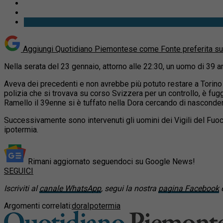
Aggiungi Quotidiano Piemontese come
Fonte preferita s
Nella serata del 23 gennaio, attorno alle 22:30, un uomo di 39 ann
Aveva dei precedenti e non avrebbe più potuto restare a Torino p
polizia che si trovava su corso Svizzera per un controllo, è fugg
Ramello il 39enne si è tuffato nella Dora cercando di nasconders
Successivamente sono intervenuti gli uomini dei Vigili del Fuoc
ipotermia.
Rimani aggiornato seguendoci su Google News!
SEGUICI
Iscriviti al
canale WhatsApp
, segui la nostra
pagina Facebook
e
Argomenti correlati:
dora
Ipotermia