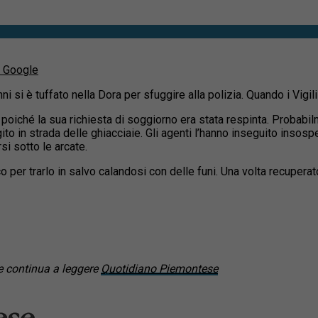
u Google
i si è tuffato nella Dora per sfuggire alla polizia. Quando i Vigil
oiché la sua richiesta di soggiorno era stata respinta. Probabilme
ito in strada delle ghiacciaie. Gli agenti l’hanno inseguito insos
i sotto le arcate.
o per trarlo in salvo calandosi con delle funi. Una volta recuper
 continua a leggere
Quotidiano Piemontese