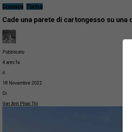
Cronaca
Torino
Cade una parete di cartongesso su una d
Pubblicato
4 anni fa
il
18 Novembre 2022
Di
Van Anh Phan Thi