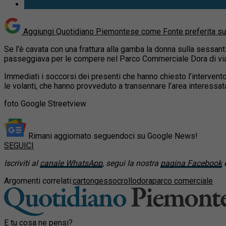
Aggiungi Quotidiano Piemontese come
Fonte preferita s
Se l’è cavata con una frattura alla gamba la donna sulla sessa
passeggiava per le compere nel Parco Commerciale Dora
di vi
Immediati i soccorsi dei presenti che hanno chiesto l’intervento 
le volanti, che hanno provveduto a transennare l’area interessata
foto Google Streetview
Rimani aggiornato seguendoci su Google News!
SEGUICI
Iscriviti al
canale WhatsApp
, segui la nostra
pagina Facebook
e
Argomenti correlati:
cartongesso
crollo
dora
parco comerciale
E tu cosa ne pensi?