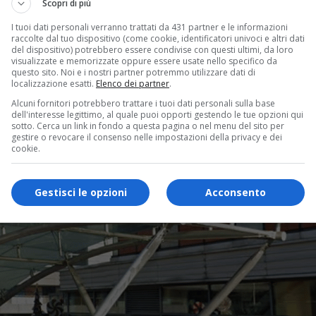
Scopri di più
I tuoi dati personali verranno trattati da 431 partner e le informazioni
raccolte dal tuo dispositivo (come cookie, identificatori univoci e altri dati
del dispositivo) potrebbero essere condivise con questi ultimi, da loro
visualizzate e memorizzate oppure essere usate nello specifico da
questo sito. Noi e i nostri partner potremmo utilizzare dati di
localizzazione esatti.
Elenco dei partner
.
Alcuni fornitori potrebbero trattare i tuoi dati personali sulla base
dell'interesse legittimo, al quale puoi opporti gestendo le tue opzioni qui
sotto. Cerca un link in fondo a questa pagina o nel menu del sito per
gestire o revocare il consenso nelle impostazioni della privacy e dei
cookie.
Gestisci le opzioni
Acconsento