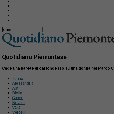
Quotidiano Piemontese
Cade una parete di cartongesso su una donna nel Parco C
Torino
Alessandria
Asti
Biella
Cuneo
Novara
VCO
Vercelli