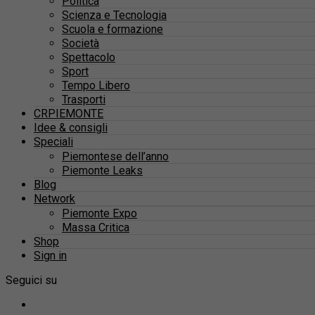
Politica
Scienza e Tecnologia
Scuola e formazione
Società
Spettacolo
Sport
Tempo Libero
Trasporti
CRPIEMONTE
Idee & consigli
Speciali
Piemontese dell’anno
Piemonte Leaks
Blog
Network
Piemonte Expo
Massa Critica
Shop
Sign in
Seguici su