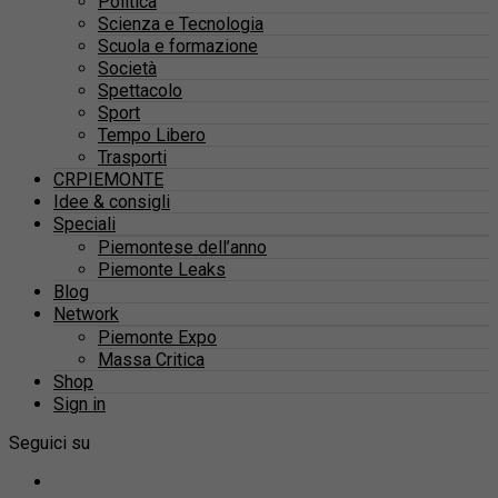
Politica
Scienza e Tecnologia
Scuola e formazione
Società
Spettacolo
Sport
Tempo Libero
Trasporti
CRPIEMONTE
Idee & consigli
Speciali
Piemontese dell’anno
Piemonte Leaks
Blog
Network
Piemonte Expo
Massa Critica
Shop
Sign in
Seguici su