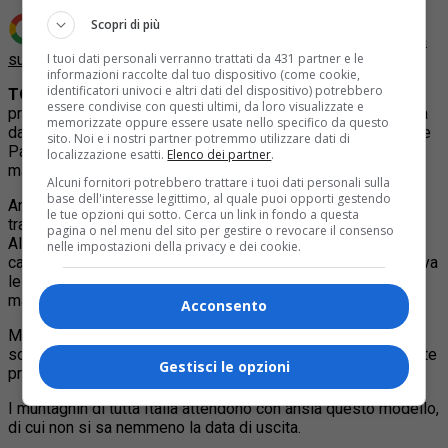
Scopri di più
Aggiungi Quotidiano Piemontese come
Fonte preferita
su Google
I tuoi dati personali verranno trattati da 431 partner e le
informazioni raccolte dal tuo dispositivo (come cookie,
identificatori univoci e altri dati del dispositivo) potrebbero
TORINO
– Fiat getta la maschera e annuncia l’attesissimo
essere condivise con questi ultimi, da loro visualizzate e
prototipo della Grande Panda in versione 4×4. Caratterizzata
memorizzate oppure essere usate nello specifico da questo
dal bordeaux tipico della panda prima generazione, la Grande
sito. Noi e i nostri partner potremmo utilizzare dati di
Panda è impreziosita da dettagli off-road come pneumatici
localizzazione esatti.
Elenco dei partner
.
maggiorati, parafanghi e luci diurne aggiuntive.
Alcuni fornitori potrebbero trattare i tuoi dati personali sulla
base dell'interesse legittimo, al quale puoi opporti gestendo
Ancora mistero la questione motorizzazioni: potrebbe
le tue opzioni qui sotto. Cerca un link in fondo a questa
trattarsi dello stesso sistema adottato da Jeep Avenger e
pagina o nel menu del sito per gestire o revocare il consenso
Alfa Romeo Junior, ovvero un 1.2 ibrido a benzina da 136
nelle impostazioni della privacy e dei cookie.
cavalli, con un ulteriore motore sull’asse posteriore, che attiva
le ruote motrici del retrotreno in caso di fondo scivoloso o
mancanza di grip.
Acconsento
Mistero anche sui prezzi, che è lecito ipotizzare saranno
sopra i 25 mila euro. Anche questa versione sarà sicuramente
Gestisci le opzioni
prodotta in Serbia, negli stabilimenti di Kragujevac.
I muntagnin di tutta Italia attendono con ansia questo modello,
di cui non si sa nemmeno la data di uscita.