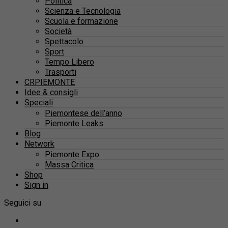
Politica
Scienza e Tecnologia
Scuola e formazione
Società
Spettacolo
Sport
Tempo Libero
Trasporti
CRPIEMONTE
Idee & consigli
Speciali
Piemontese dell’anno
Piemonte Leaks
Blog
Network
Piemonte Expo
Massa Critica
Shop
Sign in
Seguici su