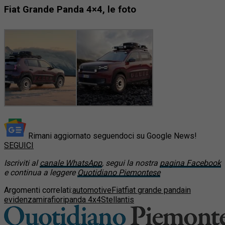
Fiat Grande Panda 4×4, le foto
Rimani aggiornato seguendoci su Google News!
SEGUICI
Iscriviti al
canale WhatsApp
, segui la nostra
pagina Facebook
e continua a leggere
Quotidiano Piemontese
Argomenti correlati:
automotive
Fiat
fiat grande panda
in
evidenza
mirafiori
panda 4x4
Stellantis