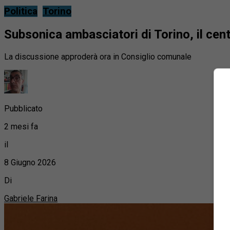
Politica
Torino
Subsonica ambasciatori di Torino, il ce
La discussione approderà ora in Consiglio comunale
Pubblicato
2 mesi fa
il
8 Giugno 2026
Di
Gabriele Farina