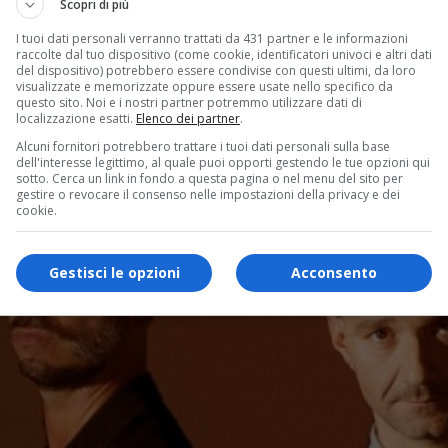
Scopri di più
I tuoi dati personali verranno trattati da 431 partner e le informazioni
raccolte dal tuo dispositivo (come cookie, identificatori univoci e altri dati
del dispositivo) potrebbero essere condivise con questi ultimi, da loro
visualizzate e memorizzate oppure essere usate nello specifico da
questo sito. Noi e i nostri partner potremmo utilizzare dati di
localizzazione esatti.
Elenco dei partner
.
Alcuni fornitori potrebbero trattare i tuoi dati personali sulla base
dell'interesse legittimo, al quale puoi opporti gestendo le tue opzioni qui
sotto. Cerca un link in fondo a questa pagina o nel menu del sito per
gestire o revocare il consenso nelle impostazioni della privacy e dei
cookie.
Gestisci le opzioni
Acconsento