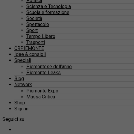
Politica
Scienza e Tecnologia
Scuola e formazione
Società
Spettacolo
Sport
Tempo Libero
Trasporti
CRPIEMONTE
Idee & consigli
Speciali
Piemontese dell’anno
Piemonte Leaks
Blog
Network
Piemonte Expo
Massa Critica
Shop
Sign in
Seguici su