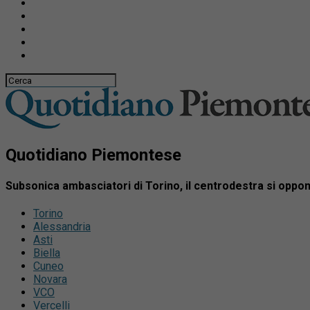
Quotidiano Piemontese
Subsonica ambasciatori di Torino, il centrodestra si oppo
Torino
Alessandria
Asti
Biella
Cuneo
Novara
VCO
Vercelli