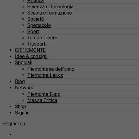
Politica
Scienza e Tecnologia
Scuola e formazione
Società
Spettacolo
Sport
Tempo Libero
Trasporti
CRPIEMONTE
Idee & consigli
Speciali
Piemontese dell’anno
Piemonte Leaks
Blog
Network
Piemonte Expo
Massa Critica
Shop
Sign in
Seguici su