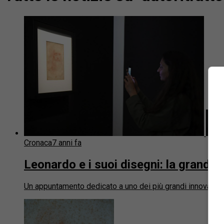
Cronaca
7 anni fa
Leonardo e i suoi disegni: la grande
Un appuntamento dedicato a uno dei più grandi innovatori di