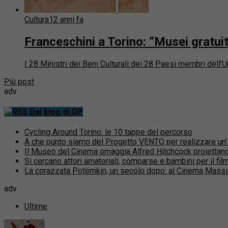
Cultura
12 anni fa
Franceschini a Torino: ”Musei gratuit
I 28 Ministri dei Beni Culturali dei 28 Paesi membri dell’
Più post
adv
Dai blog di QP
Cycling Around Torino: le 10 tappe del percorso
A che punto siamo del Progetto VENTO per realizzare un’inf
Il Museo del Cinema omaggia Alfred Hitchcock proiettand
Si cercano attori amatoriali, comparse e bambini per il fi
La corazzata Potëmkin, un secolo dopo: al Cinema Massi
adv
Ultime