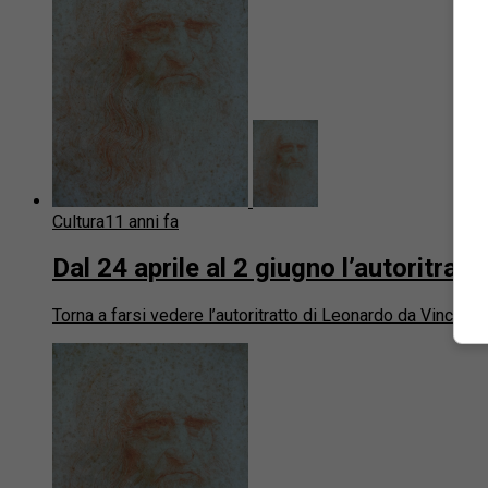
Cultura
11 anni fa
Dal 24 aprile al 2 giugno l’autoritr
Torna a farsi vedere l’autoritratto di Leonardo da Vinci. L