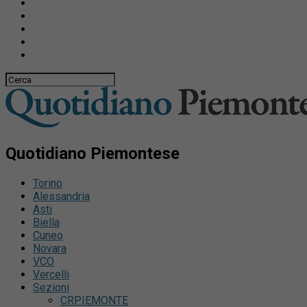
Quotidiano Piemontese
Torino
Alessandria
Asti
Biella
Cuneo
Novara
VCO
Vercelli
Sezioni
CRPIEMONTE