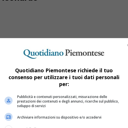
Quotidiano Piemontese richiede il tuo
consenso per utilizzare i tuoi dati personali
per:
 mostra inaugura oggi a Torino
Pubblicità e contenuti personalizzati, misurazione delle
prestazioni dei contenuti e degli annunci, ricerche sul pubblico,
sviluppo di servizi
 tutti i tempi: la mostra Leonardo da Vinci. Disegnare il futuro in
Archiviare informazioni su dispositivo e/o accedervi