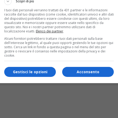
Scopri di più
I tuoi dati personali verranno trattati da 431 partner e le informazioni
raccolte dal tuo dispositivo (come cookie, identificatori univoci e altri dati
del dispositivo) potrebbero essere condivise con questi ultimi, da loro
visualizzate e memorizzate oppure essere usate nello specifico da
questo sito. Noi e i nostri partner potremmo utilizzare dati di
localizzazione esatti.
Elenco dei partner
.
Alcuni fornitori potrebbero trattare i tuoi dati personali sulla base
dell'interesse legittimo, al quale puoi opporti gestendo le tue opzioni qui
sotto. Cerca un link in fondo a questa pagina o nel menu del sito per
gestire o revocare il consenso nelle impostazioni della privacy e dei
cookie.
atto di Leonardo a Palazzo Madama
Gestisci le opzioni
Acconsento
a celebre sanguigna di Leonardo, solitamente conservata e non visi