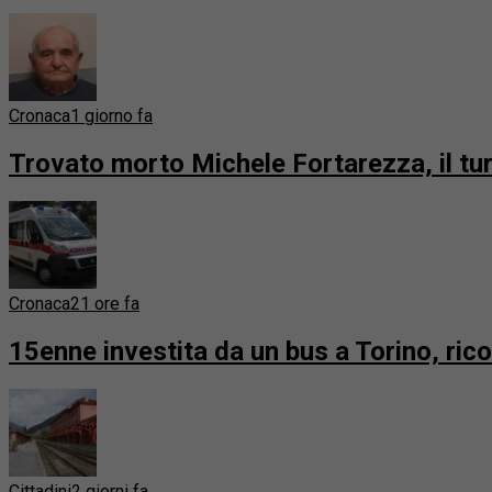
Cronaca
1 giorno fa
Trovato morto Michele Fortarezza, il t
Cronaca
21 ore fa
15enne investita da un bus a Torino, ric
Cittadini
2 giorni fa