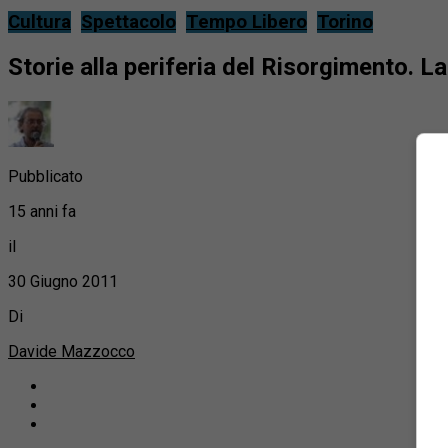
Cultura
Spettacolo
Tempo Libero
Torino
Storie alla periferia del Risorgimento. 
Pubblicato
15 anni fa
il
30 Giugno 2011
Di
Davide Mazzocco