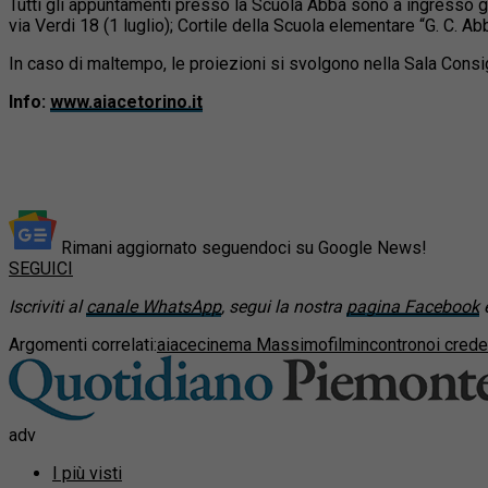
Tutti gli appuntamenti presso la Scuola Abba sono a ingresso gra
via Verdi 18 (1 luglio); Cortile della Scuola elementare “G. C. Ab
In caso di maltempo, le proiezioni si svolgono nella Sala Consig
Info:
www.aiacetorino.it
Rimani aggiornato seguendoci su Google News!
SEGUICI
Iscriviti al
canale WhatsApp
, segui la nostra
pagina Facebook
e
Argomenti correlati:
aiace
cinema Massimo
film
incontro
noi cred
adv
I più visti