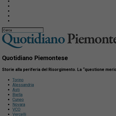
Quotidiano Piemontese
Storie alla periferia del Risorgimento. La “questione meri
Torino
Alessandria
Asti
Biella
Cuneo
Novara
VCO
Vercelli