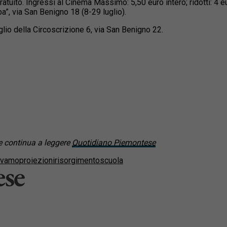
tuito. Ingressi al Cinema Massimo: 5,50 euro intero; ridotti: 4 eu
ba”, via San Benigno 18 (8-29 luglio).
lio della Circoscrizione 6, via San Benigno 22.
 continua a leggere
Quotidiano Piemontese
evamo
proiezioni
risorgimento
scuola