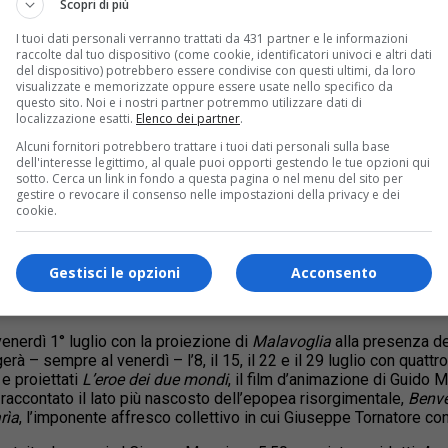
Scopri di più
I tuoi dati personali verranno trattati da 431 partner e le informazioni
raccolte dal tuo dispositivo (come cookie, identificatori univoci e altri dati
del dispositivo) potrebbero essere condivise con questi ultimi, da loro
visualizzate e memorizzate oppure essere usate nello specifico da
questo sito. Noi e i nostri partner potremmo utilizzare dati di
localizzazione esatti.
Elenco dei partner
.
u Google
Alcuni fornitori potrebbero trattare i tuoi dati personali sulla base
i barriera
, la rassegna di “quartiere” che negli anni ha riscosso 
dell'interesse legittimo, al quale puoi opporti gestendo le tue opzioni qui
orinese. Organizzata da Aiace Torino e dalla Circoscrizione 6 – C
sotto. Cerca un link in fondo a questa pagina o nel menu del sito per
gestire o revocare il consenso nelle impostazioni della privacy e dei
mente ai residenti delle zone Barriera di Milano e Regio Parco, 
cookie.
la prima cintura e della provincia.
e sale di proiezione,
Cinema di barriera
,
curato come sempre da
presentando in cartellone film d’autore che offrono spunti di partic
Gestisci le opzioni
Acconsento
à d’Italia e al tema dell’identità nazionale, soffermandosi in part
le giovani generazioni quali protagoniste di epocali fasi di transiz
enerdì 1° luglio con la proiezione di
Malavoglia
alla presenza de
à – sempre al venerdì – l’8, il 15, il 22 e il 29 luglio con quatt
 e proiettati
L’eroe dei due mondi
,
il film d’animazione di Guido M
 raccontato il lato più nascosto
dell’epopea risorgimentale,
Benve
rìa
, l’imponente affresco collettivo in cui Giuseppe Tornatore c