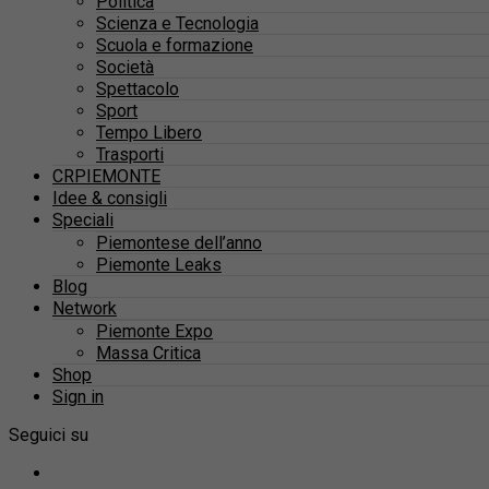
Politica
Scienza e Tecnologia
Scuola e formazione
Società
Spettacolo
Sport
Tempo Libero
Trasporti
CRPIEMONTE
Idee & consigli
Speciali
Piemontese dell’anno
Piemonte Leaks
Blog
Network
Piemonte Expo
Massa Critica
Shop
Sign in
Seguici su