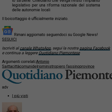
lo sa bene. Chiediamo che venga rivisto l’impianto
legislativo per una riforma razionale del sistema
delle autonomie locali
Il boicottaggio è ufficialmente iniziato.
Rimani aggiornato seguendoci su Google News!
SEGUICI
Iscriviti al
canale WhatsApp
, segui la nostra
pagina Facebook
e continua a leggere
Quotidiano Piemontese
Argomenti correlati:
Antonio
Saitta
città
comuni
delrio
ministro
piero fassino
province
adv
I più visti