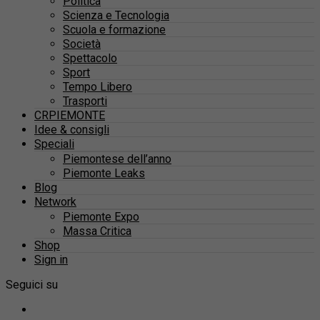
Politica
Scienza e Tecnologia
Scuola e formazione
Società
Spettacolo
Sport
Tempo Libero
Trasporti
CRPIEMONTE
Idee & consigli
Speciali
Piemontese dell’anno
Piemonte Leaks
Blog
Network
Piemonte Expo
Massa Critica
Shop
Sign in
Seguici su