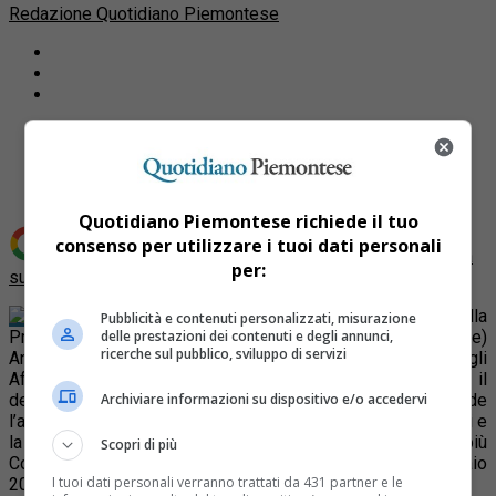
Redazione Quotidiano Piemontese
Share
Tweet
Quotidiano Piemontese richiede il tuo
consenso per utilizzare i tuoi dati personali
Aggiungi Quotidiano Piemontese come
Fonte preferita
per:
su Google
È guerra aperta tra il Presidente della
Pubblicità e contenuti personalizzati, misurazione
Provincia di Torino e dell’Upi (Unione Province Italiane)
delle prestazioni dei contenuti e degli annunci,
ricerche sul pubblico, sviluppo di servizi
Antonio Saitta ed il Governo, nella fattispecie il Ministro degli
Affari Regionali Graziano Delrio. Oggetto del contendere è il
Archiviare informazioni su dispositivo e/o accedervi
decreto cosiddetto “Svuota Province” che prevede
l’abolizione di quest’organo intermedio tra Regioni e Comuni e
la creazione delle “Città metropolitane”, agglomerati di più
Scopri di più
Comuni che dovrebbero nascere a partire dal 1° gennaio
I tuoi dati personali verranno trattati da 431 partner e le
2014.