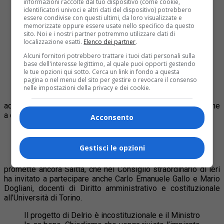
informazioni raccolte dal tuo dispositivo (come cookie,
identificatori univoci e altri dati del dispositivo) potrebbero
Non condivido il decreto di Delrio, si
essere condivise con questi ultimi, da loro visualizzate e
pagherebbero 2 miliardi per risparmiare poco più
memorizzate oppure essere usate nello specifico da questo
di 30 milioni, perché questi sarebbero i costi delle
sito. Noi e i nostri partner potremmo utilizzare dati di
poltrone da tagliare. Trovo inaccettabile anche che
localizzazione esatti.
Elenco dei partner
.
dal gennaio 2014 fino al 2017 la Città
Alcuni fornitori potrebbero trattare i tuoi dati personali sulla
Metropolitana venga guidata dal sindaco di Torino,
base dell'interesse legittimo, al quale puoi opporti gestendo
non investito per questo ruolo da regolari elezioni
le tue opzioni qui sotto. Cerca un link in fondo a questa
dirette dei cittadini. Fassino non può diventare il
pagina o nel menu del sito per gestire o revocare il consenso
Podestà del torinese
nelle impostazioni della privacy e dei cookie.
accusa Saitta, deciso ad andare fino in fondo nell’opposizione
a questo provvedimento.
Acconsento
Se il decreto non verrà modificato faremo ricorso
in tutti i gradi di giudizio italiani e alla Corte
Gestisci le opzioni
Europea di Bruxelles
promette ancora Saitta, che nel Consiglio straordinario di ieri
ha invitato a partecipare anche Carlo Emanuele Gallo e Mario
Dogliani, docenti di Diritto amministrativo e costituzionale
all’Università di Torino.
Il progetto di Delrio è incostituzionale e il Ministro