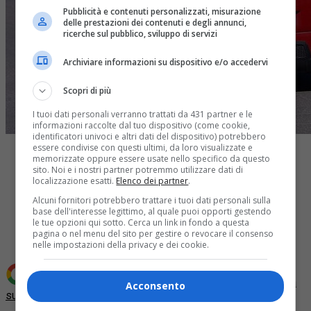
Pubblicità e contenuti personalizzati, misurazione
delle prestazioni dei contenuti e degli annunci,
ricerche sul pubblico, sviluppo di servizi
Archiviare informazioni su dispositivo e/o accedervi
Scopri di più
I tuoi dati personali verranno trattati da 431 partner e le
informazioni raccolte dal tuo dispositivo (come cookie,
identificatori univoci e altri dati del dispositivo) potrebbero
essere condivise con questi ultimi, da loro visualizzate e
memorizzate oppure essere usate nello specifico da questo
sito. Noi e i nostri partner potremmo utilizzare dati di
localizzazione esatti.
Elenco dei partner
.
Alcuni fornitori potrebbero trattare i tuoi dati personali sulla
Share
base dell'interesse legittimo, al quale puoi opporti gestendo
Tweet
le tue opzioni qui sotto. Cerca un link in fondo a questa
pagina o nel menu del sito per gestire o revocare il consenso
nelle impostazioni della privacy e dei cookie.
Aggiungi Quotidiano Piemontese come
Fonte preferita
Acconsento
su Google