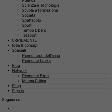
Politica
Scienza e Tecnologia
Scuola e formazione
Società
Spettacolo
Sport
Tempo Libero
Trasporti
CRPIEMONTE
Idee & consigli
Speciali
Piemontese dell’anno
Piemonte Leaks
Blog
Network
Piemonte Expo
Massa Critica
Shop
Sign in
Seguici su