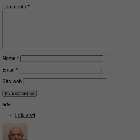
Commento
*
Nome
*
Email
*
Sito web
adv
I più visti