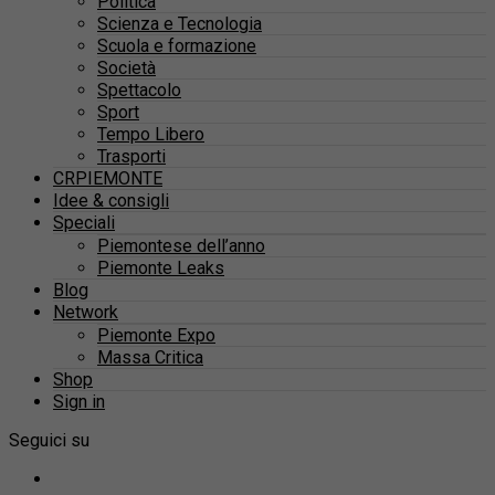
Politica
Scienza e Tecnologia
Scuola e formazione
Società
Spettacolo
Sport
Tempo Libero
Trasporti
CRPIEMONTE
Idee & consigli
Speciali
Piemontese dell’anno
Piemonte Leaks
Blog
Network
Piemonte Expo
Massa Critica
Shop
Sign in
Seguici su