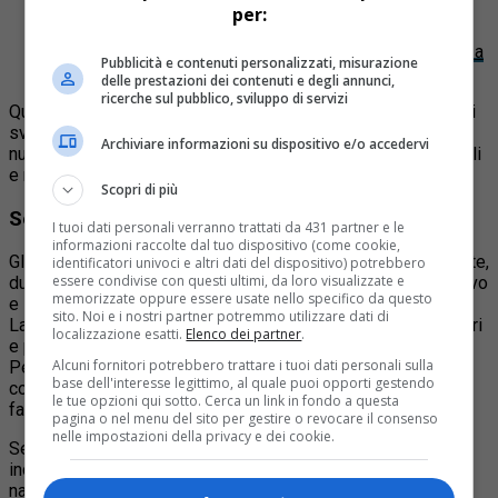
Articolo
:
Sul lago di Viverone durante una gita in barca
per:
una 60enne cade in acqua e viene ferita dalle eliche
Articolo
:
Lago d’Orta: giovane 17enne muore annegato a
Pubblicità e contenuti personalizzati, misurazione
Pettenasco
delle prestazioni dei contenuti e degli annunci,
ricerche sul pubblico, sviluppo di servizi
Quel pomeriggio, che avrebbe dovuto essere una giornata di
svago, si trasformò in tragedia: Anisa, che non sapeva
Archiviare informazioni su dispositivo e/o accedervi
nuotare, entrò nelle acque torbide del biolago senza braccioli
e non riuscì più a risalire.
Scopri di più
Sei indagati, accuse di omicidio colposo e falso
I tuoi dati personali verranno trattati da 431 partner e le
informazioni raccolte dal tuo dispositivo (come cookie,
Gli indagati sono: il gestore del biolago, il parroco di Demonte,
identificatori univoci e altri dati del dispositivo) potrebbero
essere condivise con questi ultimi, da loro visualizzate e
due animatrici (la coordinatrice responsabile del centro estivo
memorizzate oppure essere usate nello specifico da questo
e la referente degli animatori), il responsabile dell’Ufficio
sito. Noi e i nostri partner potremmo utilizzare dati di
Lavori Pubblici del Comune di Caraglio e il direttore dei lavori
localizzazione esatti.
Elenco dei partner
.
e progettista del Bioparco.
Alcuni fornitori potrebbero trattare i tuoi dati personali sulla
Per tutti
l’accusa è di omicidio colposo
; al responsabile
base dell'interesse legittimo, al quale puoi opporti gestendo
comunale e al progettista viene contestato anche il reato di
le tue opzioni qui sotto. Cerca un link in fondo a questa
falso in atto pubblico.
pagina o nel menu del sito per gestire o revocare il consenso
nelle impostazioni della privacy e dei cookie.
Secondo la ricostruzione del pubblico ministero, la bambina
indossava un braccialetto arancione, simbolo di abilità
natatoria, pur non sapendo nuotare. A consegnarglielo