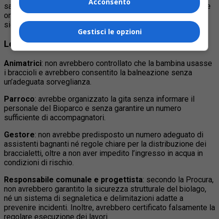
Acconsento
sarebbe stata la coordinatrice del centro estivo, che avrebbe
omesso di spiegare chiaramente agli altri animatori il
significato dei diversi colori.
Gestisci le opzioni
Le responsabilità contestate
Animatrici
: non avrebbero controllato che la bambina usasse
i braccioli e avrebbero consentito la balneazione senza
un’adeguata sorveglianza.
Parroco
: avrebbe organizzato la gita senza informare il
personale del Bioparco e senza garantire un numero
sufficiente di accompagnatori.
Gestore
: non avrebbe predisposto un numero adeguato di
assistenti bagnanti né regole chiare per la distribuzione dei
braccialetti, oltre a non aver impedito l’ingresso in acqua in
condizioni di rischio.
Responsabile comunale e progettista
: secondo la Procura,
non avrebbero garantito la sicurezza strutturale del biolago,
né un sistema di segnaletica e delimitazioni adatte a
prevenire incidenti. Inoltre, avrebbero certificato falsamente la
regolare esecuzione dei lavori.