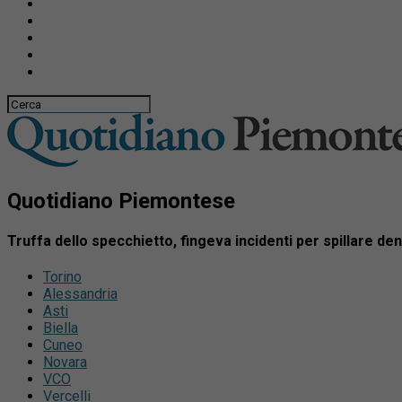
Quotidiano Piemontese
Truffa dello specchietto, fingeva incidenti per spillare de
Torino
Alessandria
Asti
Biella
Cuneo
Novara
VCO
Vercelli