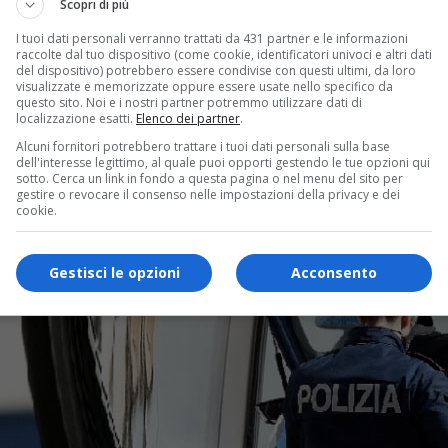
Scopri di più
I tuoi dati personali verranno trattati da 431 partner e le informazioni
raccolte dal tuo dispositivo (come cookie, identificatori univoci e altri dati
del dispositivo) potrebbero essere condivise con questi ultimi, da loro
visualizzate e memorizzate oppure essere usate nello specifico da
questo sito. Noi e i nostri partner potremmo utilizzare dati di
localizzazione esatti.
Elenco dei partner
.
Alcuni fornitori potrebbero trattare i tuoi dati personali sulla base
dell'interesse legittimo, al quale puoi opporti gestendo le tue opzioni qui
sotto. Cerca un link in fondo a questa pagina o nel menu del sito per
gestire o revocare il consenso nelle impostazioni della privacy e dei
cookie.
Gestisci le opzioni
Acconsento