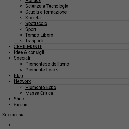
Politica
Scienza e Tecnologia
Scuola e formazione
Società
Spettacolo
Sport
Tempo Libero
Trasporti
CRPIEMONTE
Idee & consigli
Speciali
Piemontese dell’anno
Piemonte Leaks
Blog
Network
Piemonte Expo
Massa Critica
Shop
Sign in
Seguici su