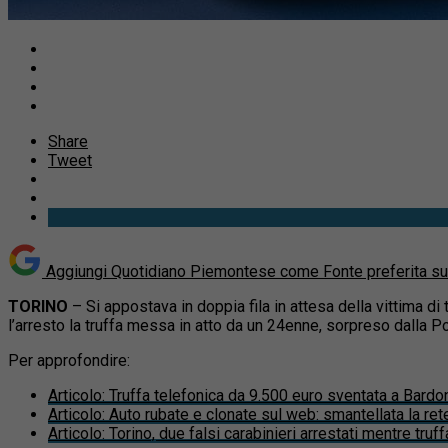
Share
Tweet
Aggiungi Quotidiano Piemontese come
Fonte preferita s
TORINO
– Si appostava in doppia fila in attesa della vittima di 
l’arresto la truffa messa in atto da un 24enne, sorpreso dalla Pol
Per approfondire:
Articolo
:
Truffa telefonica da 9.500 euro sventata a Bardone
Articolo
:
Auto rubate e clonate sul web: smantellata la rete
Articolo
:
Torino, due falsi carabinieri arrestati mentre truf