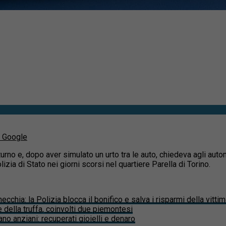
u Google
turno e, dopo aver simulato un urto tra le auto, chiedeva agli auto
izia di Stato nei giorni scorsi nel quartiere Parella di Torino.
cchia: la Polizia blocca il bonifico e salva i risparmi della vitti
 della truffa, coinvolti due piemontesi
fano anziani: recuperati gioielli e denaro