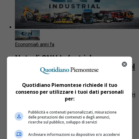
Economia
6 anni fa
Nota di CNH Industrial su
accertamenti nelle sedi europee del
Gruppo
Quotidiano Piemontese richiede il tuo
In merito agli accertamenti effettuati questa mattina
consenso per utilizzare i tuoi dati personali
dalla Guardia di Finanza in alcune sedi del Gruppo, “CNH
per:
Industrial – si legge in una nota – conferma...
Pubblicità e contenuti personalizzati, misurazione
delle prestazioni dei contenuti e degli annunci,
ricerche sul pubblico, sviluppo di servizi
Archiviare informazioni su dispositivo e/o accedervi