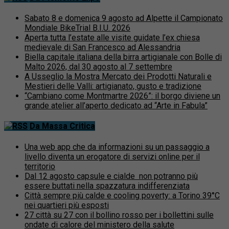
Sabato 8 e domenica 9 agosto ad Alpette il Campionato
Mondiale BikeTrial B.I.U. 2026
Aperta tutta l’estate alle visite guidate l’ex chiesa
medievale di San Francesco ad Alessandria
Biella capitale italiana della birra artigianale con Bolle di
Malto 2026, dal 30 agosto al 7 settembre
A Usseglio la Mostra Mercato dei Prodotti Naturali e
Mestieri delle Valli: artigianato, gusto e tradizione
“Cambiano come Montmartre 2026”: il borgo diviene un
grande atelier all’aperto dedicato ad “Arte in Fabula”
Da Massa Critica
Una web app che da informazioni su un passaggio a
livello diventa un erogatore di servizi online per il
territorio
Dal 12 agosto capsule e cialde non potranno più
essere buttati nella spazzatura indifferenziata
Città sempre più calde e cooling poverty: a Torino 39°C
nei quartieri più esposti
27 città su 27 con il bollino rosso per i bollettini sulle
ondate di calore del ministero della salute