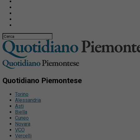
Quotidiano Piemontese
Torino
Alessandria
Asti
Biella
Cuneo
Novara
VCO
Vercelli