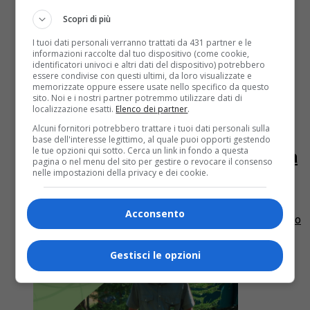
Scopri di più
I tuoi dati personali verranno trattati da 431 partner e le
informazioni raccolte dal tuo dispositivo (come cookie,
identificatori univoci e altri dati del dispositivo) potrebbero
essere condivise con questi ultimi, da loro visualizzate e
memorizzate oppure essere usate nello specifico da questo
sito. Noi e i nostri partner potremmo utilizzare dati di
Cultura
7 anni fa
localizzazione esatti.
Elenco dei partner
.
Alcuni fornitori potrebbero trattare i tuoi dati personali sulla
Mouvement I, La nascita di
base dell'interesse legittimo, al quale puoi opporti gestendo
le tue opzioni qui sotto. Cerca un link in fondo a questa
un’antigalleria da Dr Fake Cabinet a
pagina o nel menu del sito per gestire o revocare il consenso
nelle impostazioni della privacy e dei cookie.
Torino
Dopo il grande successo della mostra inaugurale, DR
Acconsento
FAKE Cabinet apre il nuovo anno con la mostra dal titolo
Mouvement I – La nascita di un’anti-galleria....
Gestisci le opzioni