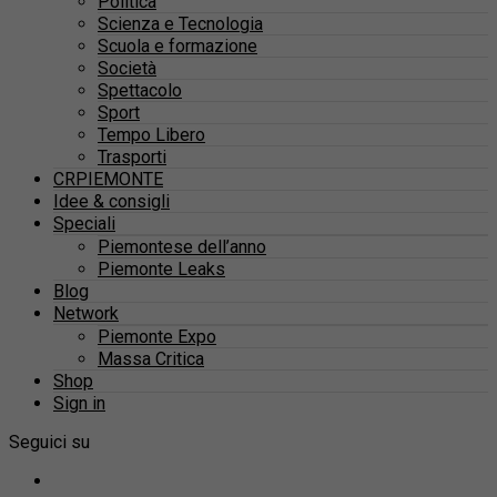
Politica
Scienza e Tecnologia
Scuola e formazione
Società
Spettacolo
Sport
Tempo Libero
Trasporti
CRPIEMONTE
Idee & consigli
Speciali
Piemontese dell’anno
Piemonte Leaks
Blog
Network
Piemonte Expo
Massa Critica
Shop
Sign in
Seguici su