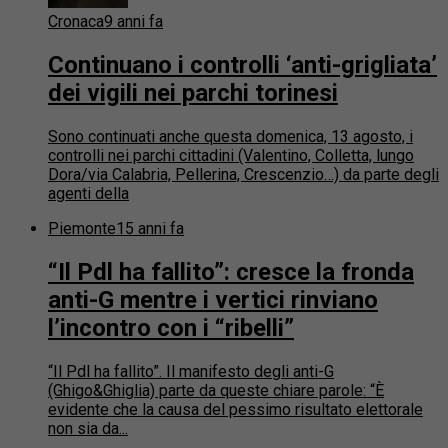
Cronaca
9 anni fa
Continuano i controlli ‘anti-grigliata’
dei vigili nei parchi torinesi
Sono continuati anche questa domenica, 13 agosto, i
controlli nei parchi cittadini (Valentino, Colletta, lungo
Dora/via Calabria, Pellerina, Crescenzio…) da parte degli
agenti della
Piemonte
15 anni fa
“Il Pdl ha fallito”: cresce la fronda
anti-G mentre i vertici rinviano
l’incontro con i “ribelli”
“Il Pdl ha fallito”. Il manifesto degli anti-G
(Ghigo&Ghiglia) parte da queste chiare parole: “È
evidente che la causa del pessimo risultato elettorale
non sia da...