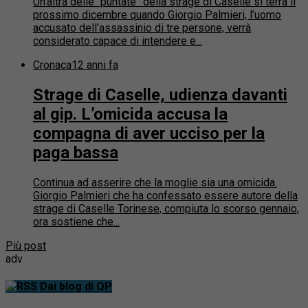
Un’altra delle “puntate” della strage di Caselle si terrà il
prossimo dicembre quando Giorgio Palmieri, l’uomo
accusato dell’assassinio di tre persone, verrà
considerato capace di intendere e...
Cronaca
12 anni fa
Strage di Caselle, udienza davanti
al gip. L’omicida accusa la
compagna di aver ucciso per la
paga bassa
Continua ad asserire che la moglie sia una omicida.
Giorgio Palmieri che ha confessato essere autore della
strage di Caselle Torinese, compiuta lo scorso gennaio,
ora sostiene che...
Più post
adv
Dai blog di QP