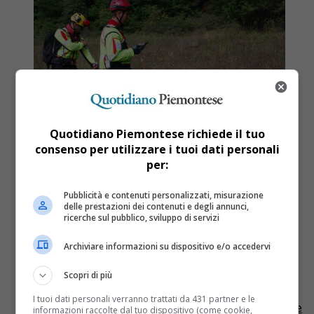
Quotidiano Piemontese richiede il tuo
consenso per utilizzare i tuoi dati personali
per:
Pubblicità e contenuti personalizzati, misurazione
Cronaca
9 anni fa
delle prestazioni dei contenuti e degli annunci,
ricerche sul pubblico, sviluppo di servizi
Ritrovato vivo alpinista 45enne
Archiviare informazioni su dispositivo e/o accedervi
disperso in Valle Orco
Scopri di più
E’ stato trovato stamane l’alpinista 45enne tedesco
disperso da ieri sera sopra Locana. I soccorsi
I tuoi dati personali verranno trattati da 431 partner e le
l’hanno individuato in un bosco lontano dal sentiero che
informazioni raccolte dal tuo dispositivo (come cookie,