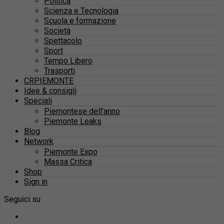
Politica
Scienza e Tecnologia
Scuola e formazione
Società
Spettacolo
Sport
Tempo Libero
Trasporti
CRPIEMONTE
Idee & consigli
Speciali
Piemontese dell’anno
Piemonte Leaks
Blog
Network
Piemonte Expo
Massa Critica
Shop
Sign in
Seguici su