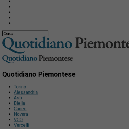
Quotidiano Piemontese
Torino
Alessandria
Asti
Biella
Cuneo
Novara
VCO
Vercelli