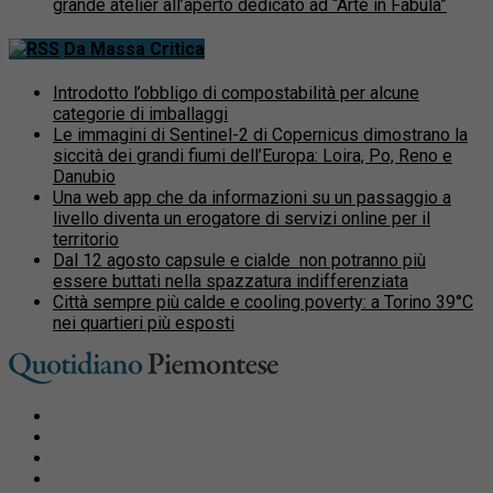
grande atelier all’aperto dedicato ad “Arte in Fabula”
Da Massa Critica
Introdotto l’obbligo di compostabilità per alcune
categorie di imballaggi
Le immagini di Sentinel-2 di Copernicus dimostrano la
siccità dei grandi fiumi dell’Europa: Loira, Po, Reno e
Danubio
Una web app che da informazioni su un passaggio a
livello diventa un erogatore di servizi online per il
territorio
Dal 12 agosto capsule e cialde non potranno più
essere buttati nella spazzatura indifferenziata
Città sempre più calde e cooling poverty: a Torino 39°C
nei quartieri più esposti