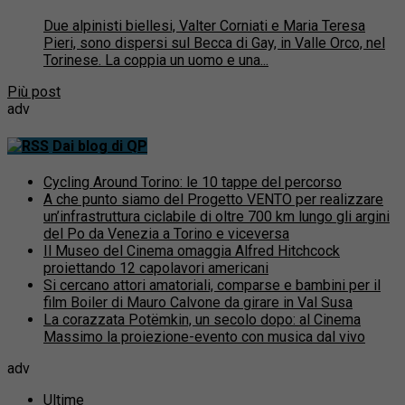
Due alpinisti biellesi, Valter Corniati e Maria Teresa
Pieri, sono dispersi sul Becca di Gay, in Valle Orco, nel
Torinese. La coppia un uomo e una...
Più post
adv
Dai blog di QP
Cycling Around Torino: le 10 tappe del percorso
A che punto siamo del Progetto VENTO per realizzare
un’infrastruttura ciclabile di oltre 700 km lungo gli argini
del Po da Venezia a Torino e viceversa
Il Museo del Cinema omaggia Alfred Hitchcock
proiettando 12 capolavori americani
Si cercano attori amatoriali, comparse e bambini per il
film Boiler di Mauro Calvone da girare in Val Susa
La corazzata Potëmkin, un secolo dopo: al Cinema
Massimo la proiezione-evento con musica dal vivo
adv
Ultime