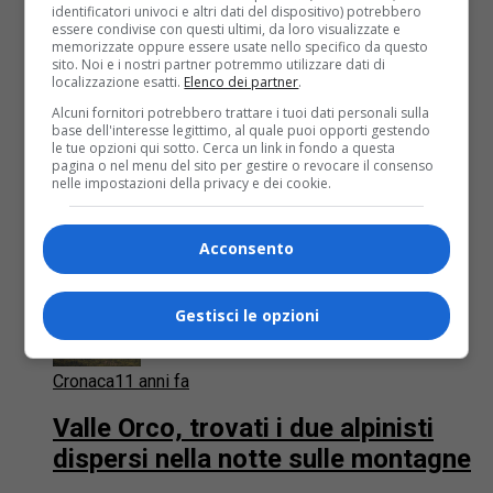
scende verso il...
identificatori univoci e altri dati del dispositivo) potrebbero
essere condivise con questi ultimi, da loro visualizzate e
memorizzate oppure essere usate nello specifico da questo
sito. Noi e i nostri partner potremmo utilizzare dati di
localizzazione esatti.
Elenco dei partner
.
Alcuni fornitori potrebbero trattare i tuoi dati personali sulla
base dell'interesse legittimo, al quale puoi opporti gestendo
le tue opzioni qui sotto. Cerca un link in fondo a questa
pagina o nel menu del sito per gestire o revocare il consenso
nelle impostazioni della privacy e dei cookie.
Acconsento
Gestisci le opzioni
Cronaca
11 anni fa
Valle Orco, trovati i due alpinisti
dispersi nella notte sulle montagne