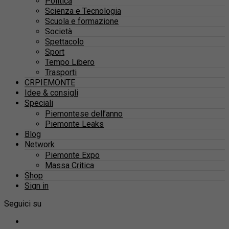
Politica
Scienza e Tecnologia
Scuola e formazione
Società
Spettacolo
Sport
Tempo Libero
Trasporti
CRPIEMONTE
Idee & consigli
Speciali
Piemontese dell’anno
Piemonte Leaks
Blog
Network
Piemonte Expo
Massa Critica
Shop
Sign in
Seguici su