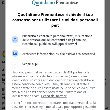
Redazione Quotidiano Piemontese
Quotidiano Piemontese richiede il tuo
consenso per utilizzare i tuoi dati personali
per:
Share
Tweet
Pubblicità e contenuti personalizzati, misurazione
delle prestazioni dei contenuti e degli annunci,
ricerche sul pubblico, sviluppo di servizi
Archiviare informazioni su dispositivo e/o accedervi
Aggiungi Quotidiano Piemontese come
Fonte preferita
su Google
Scopri di più
Alle sei di questa mattina è partita l’azione delle forze
I tuoi dati personali verranno trattati da 431 partner e le
dell’ordine alla Maddalena per permettere l’accesso dei
informazioni raccolte dal tuo dispositivo (come cookie,
lavoratori per l’apertura del cantiere della linea ferroviaria Tav
identificatori univoci e altri dati del dispositivo) potrebbero
Torino-Lione presidiato dai NoTav. Dopo aver presidiato tutti
essere condivise con questi ultimi, da loro visualizzate e
memorizzate oppure essere usate nello specifico da questo
gli accessi alla zona, decine di uomini sono scesi
sito. Noi e i nostri partner potremmo utilizzare dati di
dall’autostrada attraverso una percorso di servizi .Un mezzo
localizzazione esatti.
Elenco dei partner
.
cingolato con tenaglia ha iniziato a tagliare la barriera in
plexiglass che separa l’autostrada dal luogo in cui si
Alcuni fornitori potrebbero trattare i tuoi dati personali sulla
base dell'interesse legittimo, al quale puoi opporti gestendo
presidiato dai NoTav. Una ruspa ha lavorato per aprire un varco