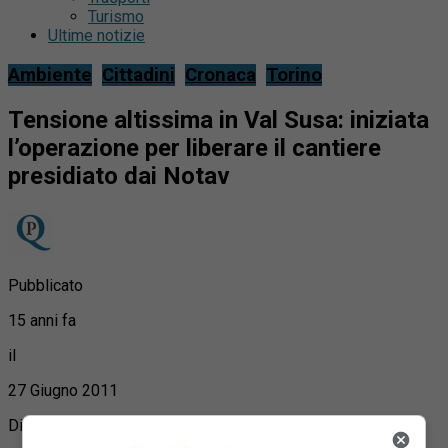
Turismo
Ultime notizie
Ambiente
Cittadini
Cronaca
Torino
Tensione altissima in Val Susa: iniziata
l’operazione per liberare il cantiere
presidiato dai Notav
Pubblicato
15 anni fa
il
27 Giugno 2011
Di