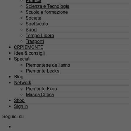
Politica
Scienza e Tecnologia
Scuola e formazione
Società
Spettacolo
Sport
Tempo Libero
Trasporti
CRPIEMONTE
Idee & consigli
Speciali
Piemontese dell’anno
Piemonte Leaks
Blog
Network
Piemonte Expo
Massa Critica
Shop
Sign in
Seguici su