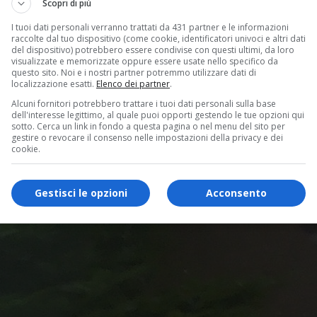
Scopri di più
I tuoi dati personali verranno trattati da 431 partner e le informazioni
raccolte dal tuo dispositivo (come cookie, identificatori univoci e altri dati
del dispositivo) potrebbero essere condivise con questi ultimi, da loro
visualizzate e memorizzate oppure essere usate nello specifico da
questo sito. Noi e i nostri partner potremmo utilizzare dati di
localizzazione esatti.
Elenco dei partner
.
Alcuni fornitori potrebbero trattare i tuoi dati personali sulla base
dell'interesse legittimo, al quale puoi opporti gestendo le tue opzioni qui
sotto. Cerca un link in fondo a questa pagina o nel menu del sito per
gestire o revocare il consenso nelle impostazioni della privacy e dei
cookie.
Gestisci le opzioni
Acconsento