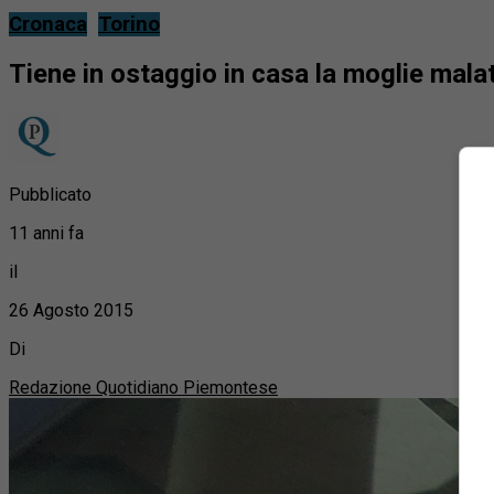
Cronaca
Torino
Tiene in ostaggio in casa la moglie mala
Pubblicato
11 anni fa
il
26 Agosto 2015
Di
Redazione Quotidiano Piemontese