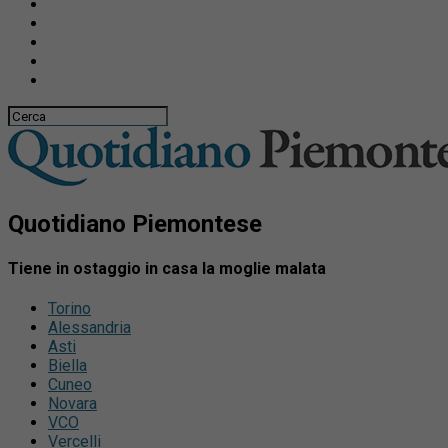
Quotidiano Piemontese
Tiene in ostaggio in casa la moglie malata
Torino
Alessandria
Asti
Biella
Cuneo
Novara
VCO
Vercelli