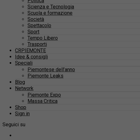
Politica
Scienza e Tecnologia
Scuola e formazione
Società
Spettacolo
Sport
Tempo Libero
Trasporti
CRPIEMONTE
Idee & consigli
Speciali
Piemontese dell’anno
Piemonte Leaks
Blog
Network
Piemonte Expo
Massa Critica
Shop
Sign in
Seguici su