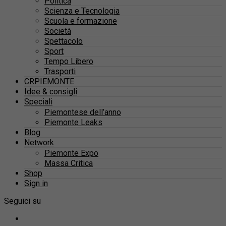
Politica
Scienza e Tecnologia
Scuola e formazione
Società
Spettacolo
Sport
Tempo Libero
Trasporti
CRPIEMONTE
Idee & consigli
Speciali
Piemontese dell’anno
Piemonte Leaks
Blog
Network
Piemonte Expo
Massa Critica
Shop
Sign in
Seguici su