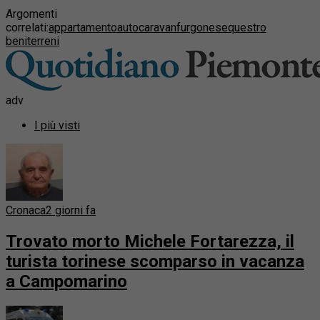
Argomenti
correlati:
appartamento
auto
caravan
furgone
sequestro
beni
terreni
adv
I più visti
Cronaca
2 giorni fa
Trovato morto Michele Fortarezza, il
turista torinese scomparso in vacanza
a Campomarino