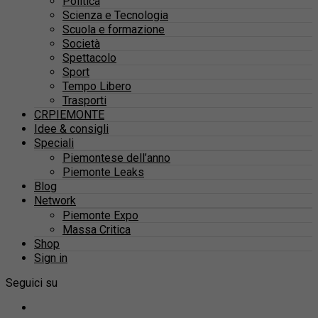
Politica
Scienza e Tecnologia
Scuola e formazione
Società
Spettacolo
Sport
Tempo Libero
Trasporti
CRPIEMONTE
Idee & consigli
Speciali
Piemontese dell’anno
Piemonte Leaks
Blog
Network
Piemonte Expo
Massa Critica
Shop
Sign in
Seguici su