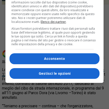
informazioni raccolte dal tuo dispositivo (come cookie,
identificatori univoci e altri dati del dispositivo) potrebbero
essere condivise con questi ultimi, da loro visualizzate e
memorizzate oppure essere usate nello specifico da questo
sito. Noi e i nostri partner potremmo utilizzare dati di
localizzazione esatti.
Elenco dei partner
.
Alcuni fornitori potrebbero trattare i tuoi dati personali sulla
Share
base dell'interesse legittimo, al quale puoi opporti gestendo
Tweet
le tue opzioni qui sotto. Cerca un link in fondo a questa
pagina o nel menu del sito per gestire o revocare il consenso
nelle impostazioni della privacy e dei cookie.
Aggiungi Quotidiano Piemontese come
Fonte preferita
Acconsento
su Google
Lo S
treet Food Parade, in programma al parco Dora il 9, 10 e
Gestisci le opzioni
11 giugno 2017
, è stato annullato. Spiega International Street
Food, infatti che “con rammarico il “Parco Dora Street Food “,
evento, correlato al Salone dell’Auto 2017,
dedicato al
meglio del cibo da strada internazionale, in programma dal 9
all’11 giugno al Parco Dora (via Livorno –Torino) è stato
annullato.
“Teniamo a precisare – continua – che l’organizzatore,