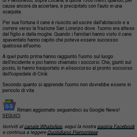
di Piantonetto, sopra Locana, a quota 1300 metri, quando, per
cause ancora da accertare, è precipitato con l’auto in una
scarpata.
Per sua fortuna il cane è riuscito ad uscire dall’abitacolo e a
correre verso la frazione San Lorenzo dove l’uomo era atteso
dal figlio e dalla moglie. Quando i familiari hanno visto il cane
spaventato hanno capito che poteva essere successo
qualcosa all’uomo.
A quel punto prima hanno raggiunto l’uomo sul luogo
dell’incidente e poi hanno chiamato i soccorsi. Che, giunti sul
posto, lo hanno trasportato in elisoccorso al pronto soccorso
dell’ospedale di Ciriè.
Secondo quanto si apprende l’uomo non dovrebbe essere in
pericolo di vita.
Rimani aggiornato seguendoci su Google News!
SEGUICI
Iscriviti al
canale WhatsApp
, segui la nostra
pagina Facebook
e continua a leggere
Quotidiano Piemontese