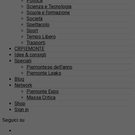
Politica
Scienza e Tecnologia
Scuola e formazione
Società
Spettacolo
Sport
Tempo Libero
Trasporti
CRPIEMONTE
Idee & consigli
Speciali
Piemontese dell’anno
Piemonte Leaks
Blog
Network
Piemonte Expo
Massa Critica
Shop
Sign in
Seguici su