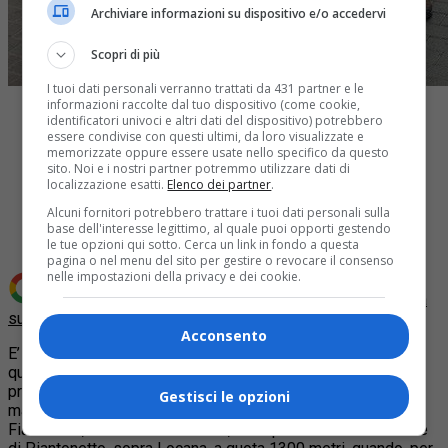
Archiviare informazioni su dispositivo e/o accedervi
Scopri di più
I tuoi dati personali verranno trattati da 431 partner e le
informazioni raccolte dal tuo dispositivo (come cookie,
identificatori univoci e altri dati del dispositivo) potrebbero
essere condivise con questi ultimi, da loro visualizzate e
memorizzate oppure essere usate nello specifico da questo
sito. Noi e i nostri partner potremmo utilizzare dati di
localizzazione esatti.
Elenco dei partner
.
Share
Tweet
Alcuni fornitori potrebbero trattare i tuoi dati personali sulla
base dell'interesse legittimo, al quale puoi opporti gestendo
le tue opzioni qui sotto. Cerca un link in fondo a questa
pagina o nel menu del sito per gestire o revocare il consenso
nelle impostazioni della privacy e dei cookie.
Aggiungi Quotidiano Piemontese come
Fonte preferita
su Google
Acconsento
E’ proprio vero: il cane è il miglior amico dell’uomo. Ne sa
qualcosa, Pietro Bottino, 79enne residente a Barbania, in
provincia di Torino, che è stato salvato dal suo cane. Questa
Gestisci le opzioni
mattina l’uomo stava viaggiando
a bordo della sua auto, una
Fiat Panda, insieme al suo cane, sulla provinciale del vallone