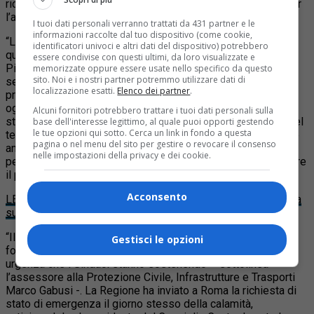
riconoscimento dello stato di emergenza ad Alessandria per
l’alluvione che ha colpito il Piemonte lo scorso 21 ottobre.
I tuoi dati personali verranno trattati da 431 partner e le
informazioni raccolte dal tuo dispositivo (come cookie,
“La tristezza per quanto è successo e per le due vittime di
identificatori univoci e altri dati del dispositivo) potrebbero
questa alluvione arrivata a 25 anni da quella che colpì il
essere condivise con questi ultimi, da loro visualizzate e
Piemonte nel 1994 è grande, ma la nostra è una terra che ha
memorizzate oppure essere usate nello specifico da questo
sito. Noi e i nostri partner potremmo utilizzare dati di
sempre reagito con forza e coraggio – commenta il
localizzazione esatti.
Elenco dei partner
.
presidente della Regione Alberto Cirio -. Quella che arriva
oggi da Roma è una buona notizia che ci consentirà di avere
Alcuni fornitori potrebbero trattare i tuoi dati personali sulla
strumenti e risorse per la messa in sicurezza più urgente del
base dell'interesse legittimo, al quale puoi opporti gestendo
le tue opzioni qui sotto. Cerca un link in fondo a questa
territorio. In queste ore il pensiero non può, però, non andare
pagina o nel menu del sito per gestire o revocare il consenso
anche al Veneto e a Venezia. Ho sentito il governatore Zaia
nelle impostazioni della privacy e dei cookie.
per esprimere la nostra vicinanza. Il Piemonte è pronto a dare
il proprio supporto”.
Acconsento
LEGGI ANCHE Un morto a Capriata – la situazione aggiornata
sull’alluvione ad Alessandria e in Piemonte
“Il riconoscimento dello stato di emergenza è un atto
Gestisci le opzioni
fondamentale per rendere possibili gli interventi di somma
urgenza che i Sindaci stanno sostenendo – sottolinea
l’assessore alla Protezione Civile, Infrastrutture e Trasporti
Marco Gabusi -. La Regione ha inviato a Roma la richiesta di
stato di emergenza il giorno stesso della calamità,