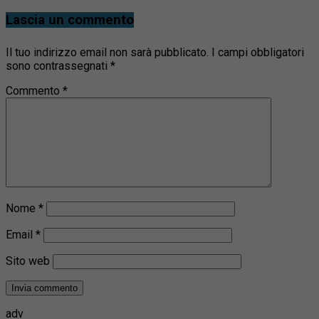
Lascia un commento
Il tuo indirizzo email non sarà pubblicato.
I campi obbligatori
sono contrassegnati
*
Commento
*
Nome
*
Email
*
Sito web
adv