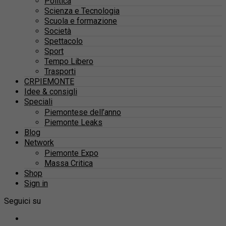
Politica
Scienza e Tecnologia
Scuola e formazione
Società
Spettacolo
Sport
Tempo Libero
Trasporti
CRPIEMONTE
Idee & consigli
Speciali
Piemontese dell’anno
Piemonte Leaks
Blog
Network
Piemonte Expo
Massa Critica
Shop
Sign in
Seguici su