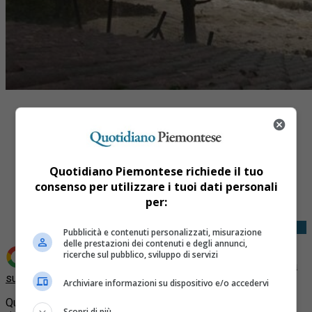
Quotidiano Piemontese richiede il tuo
Share
consenso per utilizzare i tuoi dati personali
Tweet
per:
Pubblicità e contenuti personalizzati, misurazione
delle prestazioni dei contenuti e degli annunci,
ricerche sul pubblico, sviluppo di servizi
Aggiungi Quotidiano Piemontese come
Fonte preferita
su Google
Archiviare informazioni su dispositivo e/o accedervi
Questo pomeriggio il Consiglio dei Ministri ha deliberato il
Scopri di più