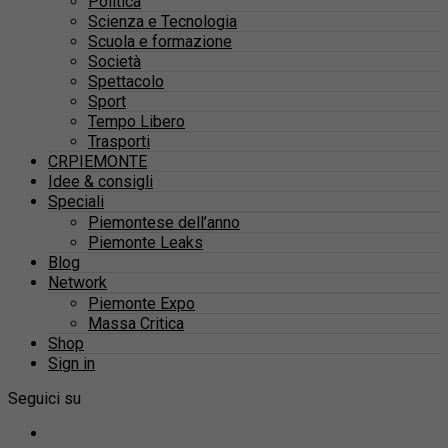
Politica
Scienza e Tecnologia
Scuola e formazione
Società
Spettacolo
Sport
Tempo Libero
Trasporti
CRPIEMONTE
Idee & consigli
Speciali
Piemontese dell’anno
Piemonte Leaks
Blog
Network
Piemonte Expo
Massa Critica
Shop
Sign in
Seguici su