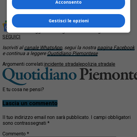
Acconsento
Articolo
:
Grave incidente alla Fausto Coppi: ciclista
56enne in codice rosso a Cuneo
Gestisci le opzioni
Rimani aggiornato seguendoci su Google News!
SEGUICI
Iscriviti al
canale WhatsApp
, segui la nostra
pagina Facebook
e continua a leggere
Quotidiano Piemontese
Argomenti correlati:
incidente stradale
polizia stradale
E tu cosa ne pensi?
Lascia un commento
Il tuo indirizzo email non sarà pubblicato.
I campi obbligatori
sono contrassegnati
*
Commento
*