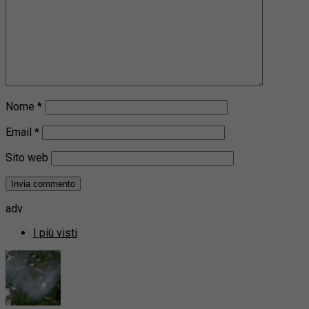
Nome
*
Email
*
Sito web
adv
I più visti