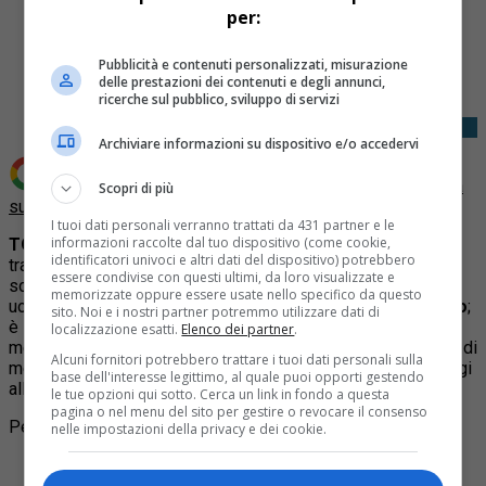
per:
Share
Tweet
Pubblicità e contenuti personalizzati, misurazione
delle prestazioni dei contenuti e degli annunci,
ricerche sul pubblico, sviluppo di servizi
Archiviare informazioni su dispositivo e/o accedervi
Aggiungi Quotidiano Piemontese come
Fonte preferita
Scopri di più
su Google
I tuoi dati personali verranno trattati da 431 partner e le
informazioni raccolte dal tuo dispositivo (come cookie,
TORINO
– Grave incidente sul
raccordo Torino-Pinerolo
,
identificatori univoci e altri dati del dispositivo) potrebbero
tra None e Piscina in direzione Pinerolo. Due veicoli si sono
essere condivise con questi ultimi, da loro visualizzate e
scontrati attorno alle 4 del mattino e hanno preso fuoco. Un
memorizzate oppure essere usate nello specifico da questo
uomo, che siedeva in uno dei veicoli, è
morto carbonizzato
;
sito. Noi e i nostri partner potremmo utilizzare dati di
è in corso l’identificazione. Obbligatoria l’
uscita a None
,
localizzazione esatti.
Elenco dei partner
.
mentre sono in corso le operazioni di recupero dei veicoli e di
Alcuni fornitori potrebbero trattare i tuoi dati personali sulla
messa in sicurezza della strada. Si prevedono ulteriori disagi
base dell'interesse legittimo, al quale puoi opporti gestendo
alla viabilità. Intervenuta anche la Polizia Stradale.
le tue opzioni qui sotto. Cerca un link in fondo a questa
pagina o nel menu del sito per gestire o revocare il consenso
Per approfondire:
nelle impostazioni della privacy e dei cookie.
Articolo
:
Sul raccordo Torino-Pinerolo incidente
automobilistico: una donna perde il controllo dell’auto