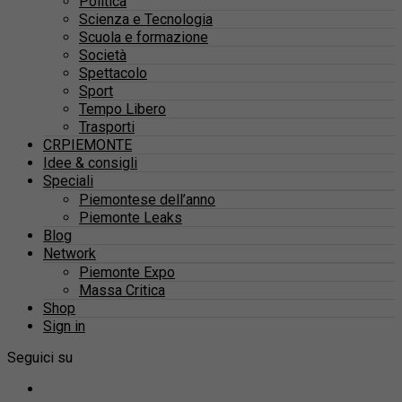
Politica
Scienza e Tecnologia
Scuola e formazione
Società
Spettacolo
Sport
Tempo Libero
Trasporti
CRPIEMONTE
Idee & consigli
Speciali
Piemontese dell’anno
Piemonte Leaks
Blog
Network
Piemonte Expo
Massa Critica
Shop
Sign in
Seguici su