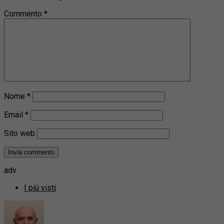
Commento
*
Nome
*
Email
*
Sito web
adv
I più visti