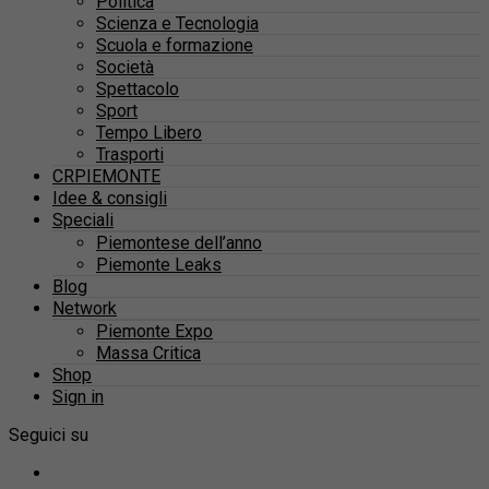
Politica
Scienza e Tecnologia
Scuola e formazione
Società
Spettacolo
Sport
Tempo Libero
Trasporti
CRPIEMONTE
Idee & consigli
Speciali
Piemontese dell’anno
Piemonte Leaks
Blog
Network
Piemonte Expo
Massa Critica
Shop
Sign in
Seguici su