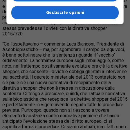
Si tratta di un giudizio relativo quindi a normative già abrogate
e del tutto superate dalle nuove e in cui, peraltro, la bocciatura
della Corte è su aspetti formali e procedurali (errori nel
Gestisci le opzioni
processo di notifica all’UE). Si è contestato all’Italia di aver
adottato detti divieti “troppo presto”, ossia prima che l’UE
stessa prevedesse i divieti con la direttiva shopper
2015/720.
“Ce l’aspettavamo – commenta Luca Bianconi, Presidente di
Assobioplastiche – ma, per sgombrare il campo da equivoci,
è bene sottolineare che la sentenza riguarda il “vecchio”
ordinamento. La normativa europea sugli imballaggi è, com’è
noto, nel frattempo positivamente evoluta e ora c’è la direttiva
shopper, che consente i divieti e obbliga gli Stati a intervenire
sui sacchetti. Il decreto ministeriale del 2013 contestato non
c’è più e c’è una nuova normativa di recepimento della
direttiva shopper, che non è messa in discussione dalla
sentenza. Ci tengo a precisare, quindi, che l’attuale normativa
sulle bioplastiche che recepisce la direttiva shopper del 2015
è perfettamente in vigore avendo seguito tutte le procedure
previste. Purtroppo, quando non si riescono a trovare
elementi di sostanza contro normative pioniere che hanno
anticipato l’evoluzione stessa del diritto europeo, ci si
appella a forma e procedure. Ci siamo abituati, ma i fatti sono