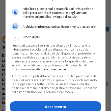
Pubblicità e contenuti personalizzati, misurazione
Share
delle prestazioni dei contenuti e degli annunci,
Tweet
ricerche sul pubblico, sviluppo di servizi
Archiviare informazioni su dispositivo e/o accedervi
Scopri di più
Aggiungi Quotidiano Piemontese come
Fonte preferita
I tuoi dati personali verranno trattati da 431 partner e le
su Google
informazioni raccolte dal tuo dispositivo (come cookie,
identificatori univoci e altri dati del dispositivo) potrebbero
ROMA
– “La sentenza della Corte di Giustizia dell’Unione
essere condivise con questi ultimi, da loro visualizzate e
europea sui sacchetti di plastica riguarda un vecchio decreto.
memorizzate oppure essere usate nello specifico da questo
L’attuale legislazione italiana non è toccata dal giudizio
sito. Noi e i nostri partner potremmo utilizzare dati di
localizzazione esatti.
Elenco dei partner
.
europeo”. E’ quanto chiarisce Assobioplastiche in una nota.
L’Associazione Italiana delle bioplastiche e dei materiali
Alcuni fornitori potrebbero trattare i tuoi dati personali sulla
biodegradabili e compostabili spiega che “la pronuncia
base dell'interesse legittimo, al quale puoi opporti gestendo
riguarda in concreto un vecchio decreto ministeriale (il DM 18
le tue opzioni qui sotto. Cerca un link in fondo a questa
pagina o nel menu del sito per gestire o revocare il consenso
marzo 2013) che da tempo non è più in vigore che venne
nelle impostazioni della privacy e dei cookie.
adottato dall’Italia quando ancora non era stata emanata la
direttiva shopper 2015/720, che contempla espressamente
la possibilità per gli Stati di vietare i sacchetti di plastica”.
Acconsento