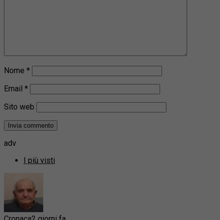
Nome
*
Email
*
Sito web
adv
I più visti
Cronaca
2 giorni fa