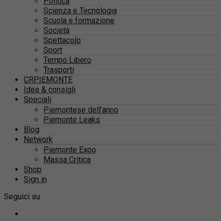
Politica
Scienza e Tecnologia
Scuola e formazione
Società
Spettacolo
Sport
Tempo Libero
Trasporti
CRPIEMONTE
Idee & consigli
Speciali
Piemontese dell’anno
Piemonte Leaks
Blog
Network
Piemonte Expo
Massa Critica
Shop
Sign in
Seguici su