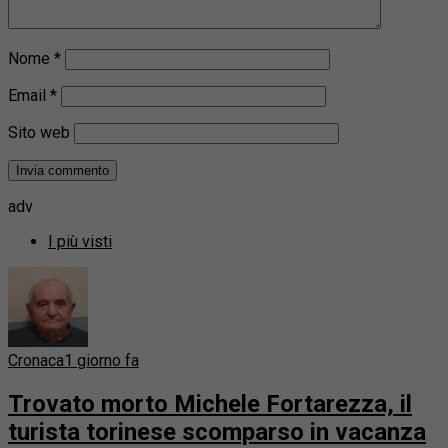
Nome
*
Email
*
Sito web
adv
I più visti
Cronaca
1 giorno fa
Trovato morto Michele Fortarezza, il
turista torinese scomparso in vacanza