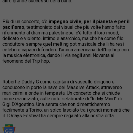
altro grande successo della band.
Più di un concerto, c’è
impegno civile, per il pianeta e per il
pacifismo
, testimoniato dai visual che più volte hanno fatto
riferimento al dramma palestinese, c’è tutto il loro mood,
delicato e violento, intimo e anarchico, ma che ha come filo
conduttore sempre quel melting pot musicale che li ha resi
celebri e capaci di fondere l’anima americana dell’hip hop con
la musica elettronica, dando il via negli anni Novanta al
fenomeno del Trip hop.
Robert e Daddy G come capitani di vascello dirigono e
conducono in porto la nave dei Massive Attack, attraverso
mari calmi e onde in tempesta. Un concerto che si chiude
come era iniziato, sulle note rielaborate di “In My Mind” di
Gigi D’Agostino. Una serata che non dimenticheremo
facilmente a Torino, un solco lasciato tra i grandi momenti che
il TOdays Festival ha sempre regalato alla nostra città.