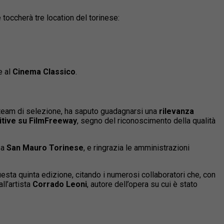
 toccherà tre location del torinese:
e al
Cinema Classico
.
l team di selezione, ha saputo guadagnarsi una
rilevanza
itive su FilmFreeway
, segno del riconoscimento della qualità
 a
San Mauro Torinese
, e ringrazia le amministrazioni
esta quinta edizione, citando i numerosi collaboratori che, con
ll’artista
Corrado Leoni
, autore dell’opera su cui è stato