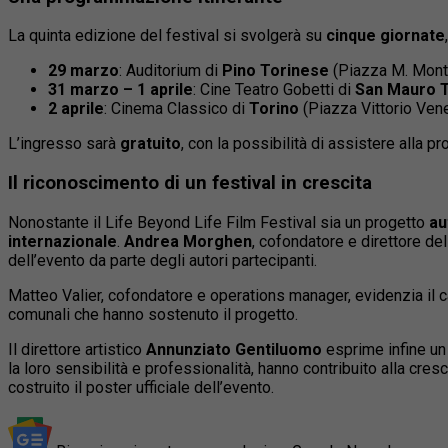
La quinta edizione del festival si svolgerà su
cinque giornate
29 marzo
: Auditorium di
Pino Torinese
(Piazza M. Monte
31 marzo – 1 aprile
: Cine Teatro Gobetti di
San Mauro 
2 aprile
: Cinema Classico di
Torino
(Piazza Vittorio Vene
L’ingresso sarà
gratuito
, con la possibilità di assistere alla p
Il riconoscimento di un festival in crescita
Nonostante il Life Beyond Life Film Festival sia un progetto
au
internazionale
.
Andrea Morghen
, cofondatore e direttore de
dell’evento da parte degli autori partecipanti.
Matteo Valier, cofondatore e operations manager, evidenzia il 
comunali che hanno sostenuto il progetto.
Il direttore artistico
Annunziato Gentiluomo
esprime infine un 
la loro sensibilità e professionalità, hanno contribuito alla cres
costruito il poster ufficiale dell’evento.