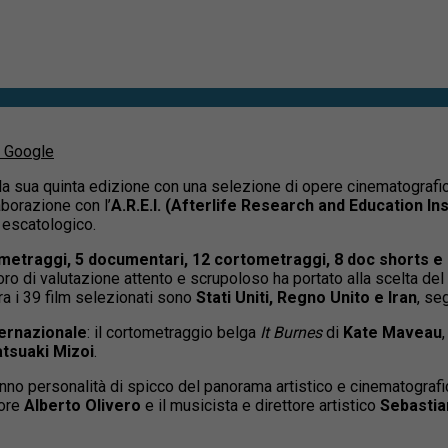
u Google
la sua quinta edizione con una selezione di opere cinematografiche
laborazione con l’
A.R.E.I. (Afterlife Research and Education Ins
 escatologico.
metraggi, 5 documentari, 12 cortometraggi, 8 doc shorts e 
voro di valutazione attento e scrupoloso ha portato alla scelta del
tra i 39 film selezionati sono
Stati Uniti, Regno Unito e Iran
, se
nternazionale
: il cortometraggio belga
It Burnes
di
Kate Maveau
tsuaki Mizoi
.
nno personalità di spicco del panorama artistico e cinematografic
tore
Alberto Olivero
e il musicista e direttore artistico
Sebastia