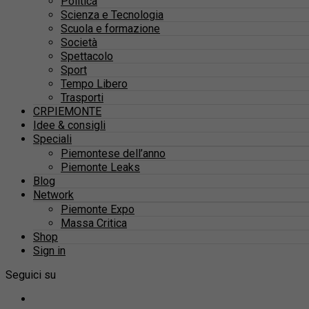
Politica
Scienza e Tecnologia
Scuola e formazione
Società
Spettacolo
Sport
Tempo Libero
Trasporti
CRPIEMONTE
Idee & consigli
Speciali
Piemontese dell’anno
Piemonte Leaks
Blog
Network
Piemonte Expo
Massa Critica
Shop
Sign in
Seguici su