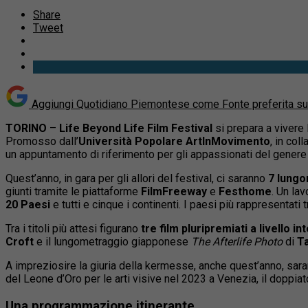
Share
Tweet
Aggiungi Quotidiano Piemontese come
Fonte preferita s
TORINO
–
Life Beyond Life Film Festival
si prepara a vivere 
Promosso dall’
Università Popolare ArtInMovimento
, in col
un appuntamento di riferimento per gli appassionati del genere
Quest’anno, in gara per gli allori del festival, ci saranno
7 lungo
giunti tramite le piattaforme
FilmFreeway
e
Festhome
. Un la
20 Paesi
e tutti e cinque i continenti. I paesi più rappresentati 
Tra i titoli più attesi figurano
tre film pluripremiati a livello i
Croft
e il lungometraggio giapponese
The Afterlife Photo
di
Ta
A impreziosire la giuria della kermesse, anche quest’anno, sara
del Leone d’Oro per le arti visive nel 2023 a Venezia, il doppia
Una programmazione itinerante