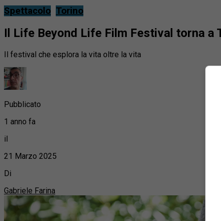
Spettacolo
Torino
Il Life Beyond Life Film Festival torna a 
Il festival che esplora la vita oltre la vita
Pubblicato
1 anno fa
il
21 Marzo 2025
Di
Gabriele Farina