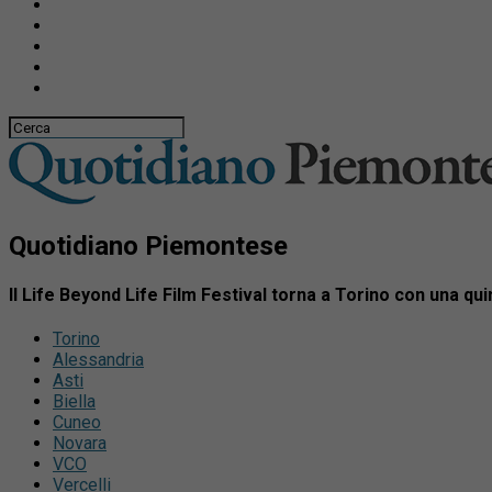
Quotidiano Piemontese
Il Life Beyond Life Film Festival torna a Torino con una qui
Torino
Alessandria
Asti
Biella
Cuneo
Novara
VCO
Vercelli