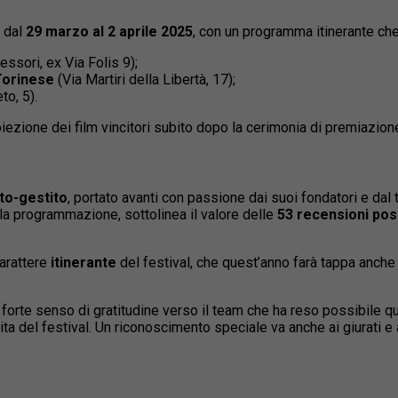
, dal
29 marzo al 2 aprile 2025
, con un programma itinerante che
ssori, ex Via Folis 9);
Torinese
(Via Martiri della Libertà, 17);
to, 5).
roiezione dei film vincitori subito dopo la cerimonia di premiazion
to-gestito
, portato avanti con passione dai suoi fondatori e da
lla programmazione, sottolinea il valore delle
53 recensioni pos
carattere
itinerante
del festival, che quest’anno farà tappa anche
forte senso di gratitudine verso il team che ha reso possibile qu
cita del festival. Un riconoscimento speciale va anche ai giurati e a