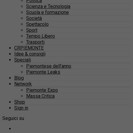
Politica
Scienza e Tecnologia
Scuola e formazione
Società
Spettacolo
Sport
Tempo Libero
Trasporti
CRPIEMONTE
Idee & consigli
Speciali
Piemontese dell’anno
Piemonte Leaks
Blog
Network
Piemonte Expo
Massa Critica
Shop
Sign in
Seguici su