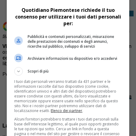
Quotidiano Piemontese richiede il tuo
consenso per utilizzare i tuoi dati personali
per:
Aggiungi Quotidiano Piemontese come
Fonte preferita
su Google
Pubblicità e contenuti personalizzati, misurazione
delle prestazioni dei contenuti e degli annunci,
VENARIA REALE –
Un operaio di 32 anni è stato ricoverato in
ricerche sul pubblico, sviluppo di servizi
ospedale con ferite profonde, mentre
dieci ragazzi di età
compresa tra i 13 e i 17 anni
sono stati denunciati a piede
Archiviare informazioni su dispositivo e/o accedervi
libero per lesioni e violenza in concorso.
Scopri di più
Per approfondire:
I tuoi dati personali verranno trattati da 431 partner e le
Articolo
:
Perde il controllo dell’auto e finisce contro un
informazioni raccolte dal tuo dispositivo (come cookie,
muro: donna di 65 anni morta sul colpo a Venaria
identificatori univoci e altri dati del dispositivo) potrebbero
essere condivise con questi ultimi, da loro visualizzate e
Articolo
:
Le immagini spettacolari dei ciliegi in fiore alla
memorizzate oppure essere usate nello specifico da questo
Reggia di Venaria by night
sito. Noi e i nostri partner potremmo utilizzare dati di
Articolo
:
Una lite in strada finisce nel sangue: arrestato
localizzazione esatti.
Elenco dei partner
.
37enne a Torino per tentato omicidio
Alcuni fornitori potrebbero trattare i tuoi dati personali sulla
base dell'interesse legittimo, al quale puoi opporti gestendo
La versione dei ragazzi: «Ci ha aggrediti lui»
le tue opzioni qui sotto. Cerca un link in fondo a questa
pagina o nel menu del sito per gestire o revocare il consenso