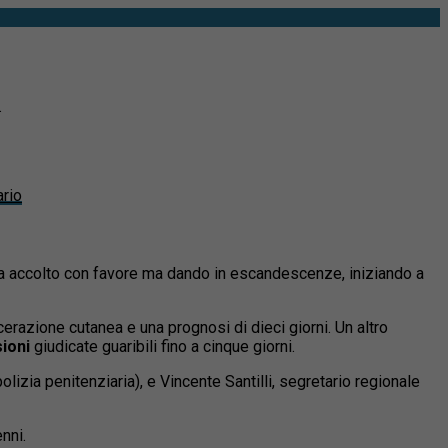
.
ario
 ha accolto con favore ma dando in escandescenze, iniziando a
cerazione cutanea e una prognosi di dieci giorni. Un altro
sioni
giudicate guaribili fino a cinque giorni.
zia penitenziaria), e Vincente Santilli, segretario regionale
nni.