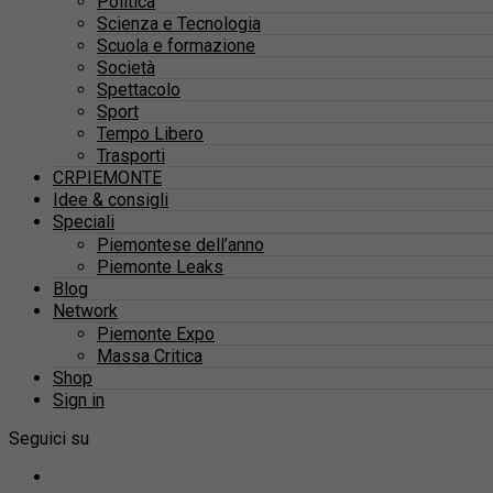
Politica
Scienza e Tecnologia
Scuola e formazione
Società
Spettacolo
Sport
Tempo Libero
Trasporti
CRPIEMONTE
Idee & consigli
Speciali
Piemontese dell’anno
Piemonte Leaks
Blog
Network
Piemonte Expo
Massa Critica
Shop
Sign in
Seguici su