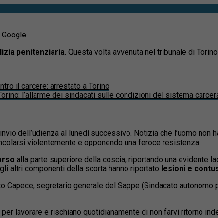
u Google
lizia penitenziaria
. Questa volta avvenuta nel tribunale di Torino
ro il carcere: arrestato a Torino
 Torino: l’allarme dei sindacati sulle condizioni del sistema carcer
invio dell’udienza al lunedì successivo. Notizia che l’uomo non
vincolarsi violentemente e opponendo una feroce resistenza.
rso
alla parte superiore della coscia, riportando una evidente la
 gli altri componenti della scorta hanno riportato
lesioni e contu
o Capece, segretario generale del Sappe (Sindacato autonomo poli
per lavorare e rischiano quotidianamente di non farvi ritorno inde