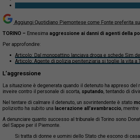
Aggiungi Quotidiano Piemontese come
Fonte preferita s
TORINO –
Ennesima
aggressione ai danni di agenti della po
Per approfondire:
Articolo
:
Dal monopattino lanciava droga e schede Sim dent
Articolo
:
Agente di polizia penitenziaria si toglie la vita a
L’aggressione
La situazione è degenerata quando il detenuto ha appreso del r
inveire contro il personale di scorta,
sputando
, tentando di di
Nel tentare di calmare il detenuto, un sovrintendente è stato
mo
poliziotto ha subito una
lacerazione all’avambraccio
, mentre
A denunciare quanto successo al tribunale di Torino sono Donat
del Sappe per il Piemonte.
Si tratta di donne e uomini dello Stato che escono di casa 