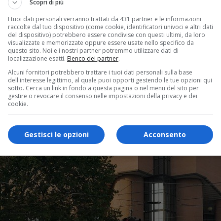
Scopri di più
I tuoi dati personali verranno trattati da 431 partner e le informazioni
raccolte dal tuo dispositivo (come cookie, identificatori univoci e altri dati
del dispositivo) potrebbero essere condivise con questi ultimi, da loro
visualizzate e memorizzate oppure essere usate nello specifico da
questo sito. Noi e i nostri partner potremmo utilizzare dati di
localizzazione esatti.
Elenco dei partner
.
Alcuni fornitori potrebbero trattare i tuoi dati personali sulla base
dell'interesse legittimo, al quale puoi opporti gestendo le tue opzioni qui
sotto. Cerca un link in fondo a questa pagina o nel menu del sito per
gestire o revocare il consenso nelle impostazioni della privacy e dei
cookie.
Gestisci le opzioni
Acconsento