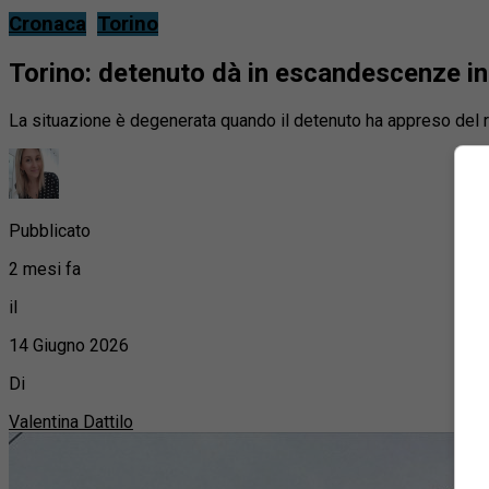
Cronaca
Torino
Torino: detenuto dà in escandescenze in 
La situazione è degenerata quando il detenuto ha appreso del r
Pubblicato
2 mesi fa
il
14 Giugno 2026
Di
Valentina Dattilo