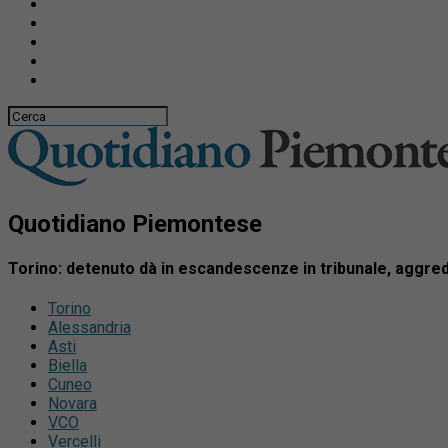
Quotidiano Piemontese
Torino: detenuto dà in escandescenze in tribunale, aggred
Torino
Alessandria
Asti
Biella
Cuneo
Novara
VCO
Vercelli