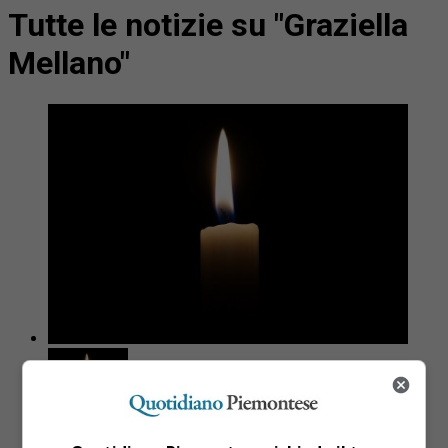
Tutte le notizie su "Graziella
Mellano"
Cittadini
3 anni fa