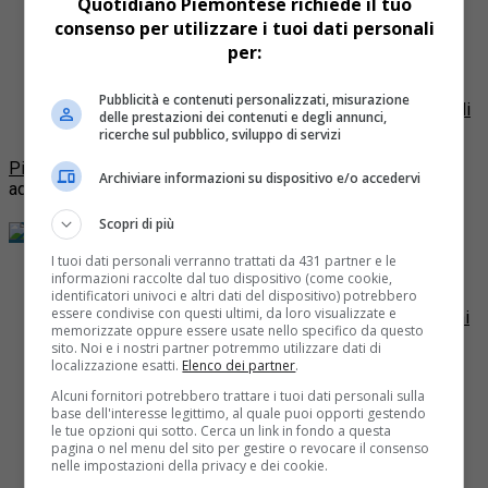
Quotidiano Piemontese richiede il tuo
Lutto a Cuneo: morta di tumore
consenso per utilizzare i tuoi dati personali
nota impiegata dell’Inps
per:
Graziella Mellano, apprezzata impiegata dell'Inps, è
Pubblicità e contenuti personalizzati, misurazione
scomparsa lunedì sera presso la clinica Monteserrat di
delle prestazioni dei contenuti e degli annunci,
Caraglio
ricerche sul pubblico, sviluppo di servizi
Più post
Archiviare informazioni su dispositivo e/o accedervi
adv
Scopri di più
Dai blog di QP
I tuoi dati personali verranno trattati da 431 partner e le
Cycling Around Torino: le 10 tappe del percorso
informazioni raccolte dal tuo dispositivo (come cookie,
identificatori univoci e altri dati del dispositivo) potrebbero
A che punto siamo del Progetto VENTO per realizzare
essere condivise con questi ultimi, da loro visualizzate e
un’infrastruttura ciclabile di oltre 700 km lungo gli argini
memorizzate oppure essere usate nello specifico da questo
del Po da Venezia a Torino e viceversa
sito. Noi e i nostri partner potremmo utilizzare dati di
Il Museo del Cinema omaggia Alfred Hitchcock
localizzazione esatti.
Elenco dei partner
.
proiettando 12 capolavori americani
Alcuni fornitori potrebbero trattare i tuoi dati personali sulla
Si cercano attori amatoriali, comparse e bambini per il
base dell'interesse legittimo, al quale puoi opporti gestendo
film Boiler di Mauro Calvone da girare in Val Susa
le tue opzioni qui sotto. Cerca un link in fondo a questa
La corazzata Potëmkin, un secolo dopo: al Cinema
pagina o nel menu del sito per gestire o revocare il consenso
Massimo la proiezione-evento con musica dal vivo
nelle impostazioni della privacy e dei cookie.