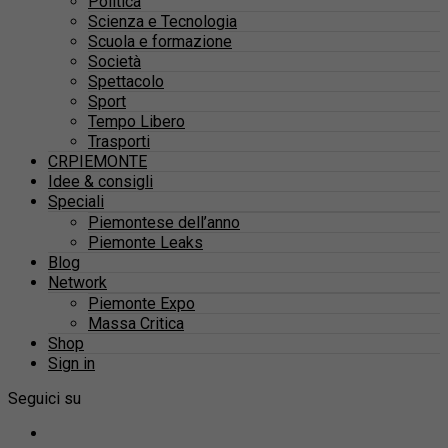
Politica
Scienza e Tecnologia
Scuola e formazione
Società
Spettacolo
Sport
Tempo Libero
Trasporti
CRPIEMONTE
Idee & consigli
Speciali
Piemontese dell’anno
Piemonte Leaks
Blog
Network
Piemonte Expo
Massa Critica
Shop
Sign in
Seguici su