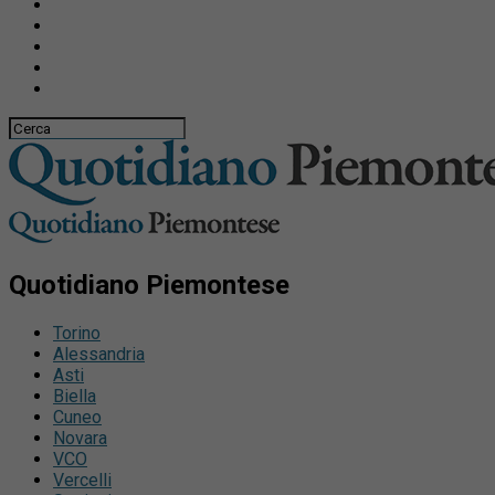
Quotidiano Piemontese
Torino
Alessandria
Asti
Biella
Cuneo
Novara
VCO
Vercelli