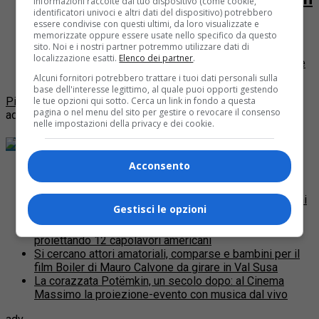
informazioni raccolte dal tuo dispositivo (come cookie,
identificatori univoci e altri dati del dispositivo) potrebbero
Non uccidere di Rai Tre
essere condivise con questi ultimi, da loro visualizzate e
memorizzate oppure essere usate nello specifico da questo
sito. Noi e i nostri partner potremmo utilizzare dati di
Ci sono anche due attrici torinesi nella fiction “Non
localizzazione esatti.
Elenco dei partner
.
Uccidere” che andrà in onda a partire dall’11 settembre
per 12 puntate su Rai Tre. Si tratta...
Alcuni fornitori potrebbero trattare i tuoi dati personali sulla
base dell'interesse legittimo, al quale puoi opporti gestendo
le tue opzioni qui sotto. Cerca un link in fondo a questa
Più post
pagina o nel menu del sito per gestire o revocare il consenso
adv
nelle impostazioni della privacy e dei cookie.
Dai blog di QP
Acconsento
Cycling Around Torino: le 10 tappe del percorso
A che punto siamo del Progetto VENTO per realizzare
un’infrastruttura ciclabile di oltre 700 km lungo gli argini
Gestisci le opzioni
del Po da Venezia a Torino e viceversa
Il Museo del Cinema omaggia Alfred Hitchcock
proiettando 12 capolavori americani
Si cercano attori amatoriali, comparse e bambini per il
film Boiler di Mauro Calvone da girare in Val Susa
La corazzata Potëmkin, un secolo dopo: al Cinema
Massimo la proiezione-evento con musica dal vivo