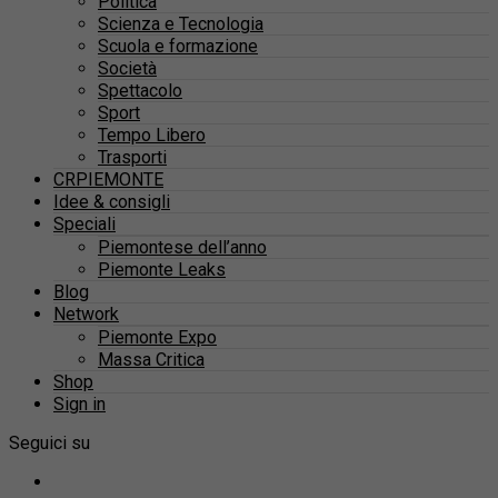
Politica
Scienza e Tecnologia
Scuola e formazione
Società
Spettacolo
Sport
Tempo Libero
Trasporti
CRPIEMONTE
Idee & consigli
Speciali
Piemontese dell’anno
Piemonte Leaks
Blog
Network
Piemonte Expo
Massa Critica
Shop
Sign in
Seguici su