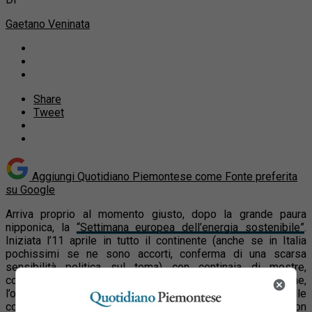
Gaetano Veninata
Share
Tweet
Aggiungi Quotidiano Piemontese come
Fonte preferita
su Google
Arriva proprio al momento giusto, dopo la grande paura
nipponica, la
“Settimana europea dell’energia sostenibile”
.
Iniziata l’11 aprile in tutto il continente (anche se in Italia
pochissimi se ne sono accorti, conferma di una scarsa
sensibilità politica sul tema) con centinaia di mostre,
conferenze, laboratori e altre iniziative di sensibilizzazione,
l’obiettivo è lo sempre lo stesso: informare i cittadini sulle
conseguenze ambientali ed economiche dell’uso non