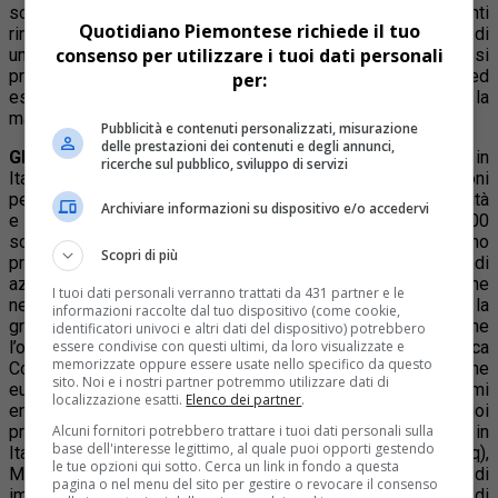
sostenibile dell’energia e sulle opportunità offerte dalle fonti
Quotidiano Piemontese richiede il tuo
rinnovabili. In molti casi è previsto il coinvolgimento diretto di
consenso per utilizzare i tuoi dati personali
università, autorità locali, associazioni, imprese e degli stessi
produttori di energia. Anche Torino sarà sede di dibattiti ed
per:
esposizioni: il 13 e il 14 aprile il Lingotto Fiere ospiterà la
manifestazione
“Affidabilità e tecnologie”
.
Pubblicità e contenuti personalizzati, misurazione
delle prestazioni dei contenuti e degli annunci,
GLI APPUNTAMENTI ITALIANI.
L’evento torinese è l’unico in
ricerche sul pubblico, sviluppo di servizi
Italia dedicato esclusivamente alle tecnologie e alle soluzioni
per innovare, per abbattere i costi e incrementare produttività
Archiviare informazioni su dispositivo e/o accedervi
e affidabilità. Il padiglione fieristico ospiterà circa 200
società, con l’esposizione di tecnologie, e strumenti. Sono
Scopri di più
previsti 8 convegni e 25 seminari pratici, dove le grandi
aziende del settore presenteranno i loro prodotti. Ma anche
I tuoi dati personali verranno trattati da 431 partner e le
nel resto del Paese non mancheranno gli appuntamenti con la
informazioni raccolte dal tuo dispositivo (come cookie,
green economy. Certo, fa un po’ effetto vedere come
identificatori univoci e altri dati del dispositivo) potrebbero
essere condivise con questi ultimi, da loro visualizzate e
l’organizzatore di uno degli eventi più importanti sia la Coca
memorizzate oppure essere usate nello specifico da questo
Cola, eppure la multinazionale statunitense (versione
sito. Noi e i nostri partner potremmo utilizzare dati di
europea) è riuscita nell’ultimo triennio a ridurre i consumi
localizzazione esatti.
Elenco dei partner
.
energetici tra il 10 e il 19%. Per questo
aprirà le porte
dei suoi
Alcuni fornitori potrebbero trattare i tuoi dati personali sulla
principali stabilimenti italiani: Nogara (Vr) già all’avanguardia in
base dell'interesse legittimo, al quale puoi opporti gestendo
Italia nell’utilizzo di energie alternative, Oricola (Aq),
le tue opzioni qui sotto. Cerca un link in fondo a questa
Marcianise (Ce), Elmas (Ca) e lo stabilimento di
pagina o nel menu del sito per gestire o revocare il consenso
imbottigliamento delle acque minerali Fonti del Vulture di