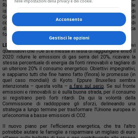
nelle impostazioni della privacy e dei cookie.
Rionero (Pz). Per la prima volta, inoltre, alla presenza delle
istituzioni locali, sarà aperto al pubblico lo stabilimento di
Gaglianico, che sarà dotato nel 2011 di un impianto di
Acconsento
cogenerazione (produzione e consumo contemporaneo di
diverse forme di energia secondaria partendo da un’unica
fonte).
Gestisci le opzioni
LE PROPOSTE DI BRUXELLES.
Sono tre gli obiettivi
quantitativi che l’Ue si è messa in testa di raggiungere entro il
2020: ridurre le emissioni di gas serra del 20%, ricavare la
stessa percentuale di energia da fonti rinnovabili e tagliare di
un ulteriore 20% il consumo energetico. Obiettivi impegnativi,
e sappiamo tutti che fine hanno fatto (finora) le promesse (in
quel caso mondiali) di Kyoto. Eppure Bruxelles sembra
intenzionata – questa volta –
a fare sul serio
. Se sul fronte
emissioni e rinnovabili si è sulla buona strada, per il consumo
si registrano però forti ritardi. Da qui la volontà della
Commissione di raddoppiare gli sforzi, delineando una
strategia a lungo termine per trasformare l’Unione europea in
un’economia a basse emissioni di CO2.
Il nuovo piano per l’efficienza energetica, che tra l’altro
potrebbe aiutare le famiglie a risparmiare un migliaio di euro
all’anno sulle bollette di luce e gas contribuendo allo stesso