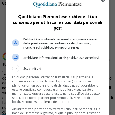
Gaetano Veninata
Quotidiano Piemontese richiede il tuo
consenso per utilizzare i tuoi dati personali
per:
Share
Tweet
Pubblicità e contenuti personalizzati, misurazione
delle prestazioni dei contenuti e degli annunci,
ricerche sul pubblico, sviluppo di servizi
Archiviare informazioni su dispositivo e/o accedervi
Aggiungi Quotidiano Piemontese come
Fonte preferita
su Google
Scopri di più
“La manifestazione di lunedì in Val di Susa si è svolta come
I tuoi dati personali verranno trattati da 431 partner e le
dovrebbero svolgersi tutte le manifestazioni, ovvero in modo
informazioni raccolte dal tuo dispositivo (come cookie,
democratico e pacifico. Come Pd siamo soddisfatti che i
identificatori univoci e altri dati del dispositivo) potrebbero
nostri appelli siano stati accolti, che non sia accaduto nulla di
essere condivise con questi ultimi, da loro visualizzate e
violento ed illegale e che i gruppi di malintenzionati siano
memorizzate oppure essere usate nello specifico da questo
stati tenuti alla larga”. Con un po’ di faccia tosta e un pizzico di
sito. Noi e i nostri partner potremmo utilizzare dati di
localizzazione esatti.
Elenco dei partner
.
furbizia il Partito democratico festeggia dunque la buona
riuscita della manifestazione No Tav.
Peccato che fino a
Alcuni fornitori potrebbero trattare i tuoi dati personali sulla
qualche giorno prima l’intero gruppo dirigente democratico
base dell'interesse legittimo, al quale puoi opporti gestendo