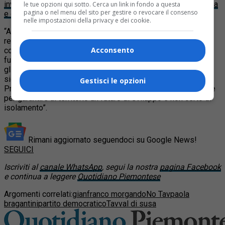
invitasse i propri militanti a tenersi alla larga dalla Val di Susa
le tue opzioni qui sotto. Cerca un link in fondo a questa
pagina o nel menu del sito per gestire o revocare il consenso
e dai “violenti”
.
nelle impostazioni della privacy e dei cookie.
“Adesso è tempo di dialogo – hanno aggiunto il segretario
regionale Morgando e quello cittadino Bragantini – e di
Acconsento
confronto: è un dovere per tutti coloro che hanno a cuore il
futuro di questa Valle. Ora è tempo che il governo mantenga
gli impegni presi, investendo sull’intesa Regione-Enti locali
siglata nel 2008, e finanziando il Piano Strategico della
Gestisci le opzioni
Provincia sulla Val di Susa. Da oggi in poi dobbiamo lavorare
per garantire al territorio un futuro di sviluppo e non certo di
isolamento”.
Rimani aggiornato seguendoci su Google News!
SEGUICI
Iscriviti al
canale WhatsApp
, segui la nostra
pagina Facebook
e continua a leggere
Quotidiano Piemontese
Argomenti correlati:
gianfranco morgando
No Tav
paola
bragantini
partito democratico
Tav
val di susa