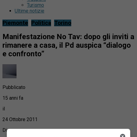
Turismo
Ultime notizie
Piemonte
Politica
Torino
Manifestazione No Tav: dopo gli inviti a
rimanere a casa, il Pd auspica “dialogo
e confronto”
Pubblicato
15 anni fa
il
24 Ottobre 2011
Di