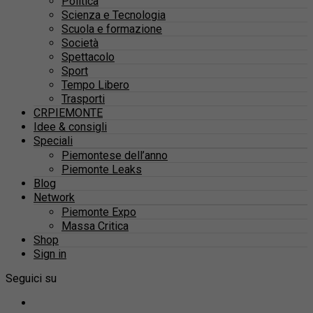
Politica
Scienza e Tecnologia
Scuola e formazione
Società
Spettacolo
Sport
Tempo Libero
Trasporti
CRPIEMONTE
Idee & consigli
Speciali
Piemontese dell’anno
Piemonte Leaks
Blog
Network
Piemonte Expo
Massa Critica
Shop
Sign in
Seguici su