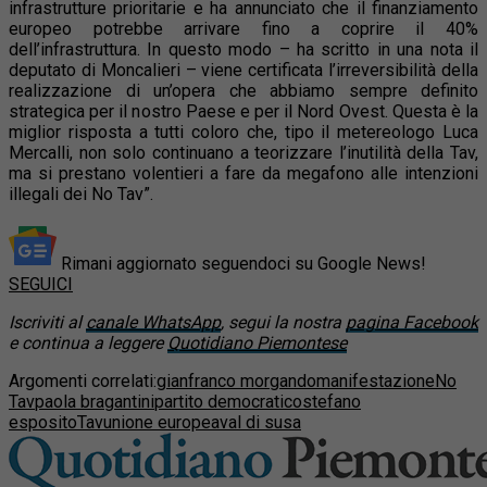
infrastrutture prioritarie e ha annunciato che il finanziamento
europeo potrebbe arrivare fino a coprire il 40%
dell’infrastruttura. In questo modo – ha scritto in una nota il
deputato di Moncalieri – viene certificata l’irreversibilità della
realizzazione di un’opera che abbiamo sempre definito
strategica per il nostro Paese e per il Nord Ovest. Questa è la
miglior risposta a tutti coloro che, tipo il metereologo Luca
Mercalli, non solo continuano a teorizzare l’inutilità della Tav,
ma si prestano volentieri a fare da megafono alle intenzioni
illegali dei No Tav”.
Rimani aggiornato seguendoci su Google News!
SEGUICI
Iscriviti al
canale WhatsApp
, segui la nostra
pagina Facebook
e continua a leggere
Quotidiano Piemontese
Argomenti correlati:
gianfranco morgando
manifestazione
No
Tav
paola bragantini
partito democratico
stefano
esposito
Tav
unione europea
val di susa