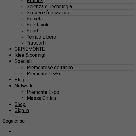
Politica
Scienza e Tecnologia
Scuola e formazione
Società
Spettacolo
Sport
Tempo Libero
Trasporti
CRPIEMONTE
Idee & consigli
Speciali
Piemontese dell’anno
Piemonte Leaks
Blog
Network
Piemonte Expo
Massa Critica
Shop
Sign in
Seguici su