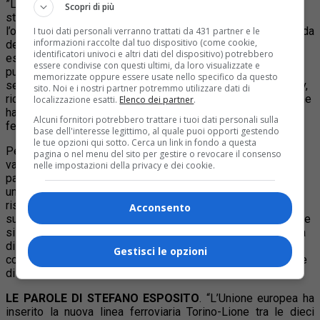
”Le modalità della sua organizzazione e gli obiettivi che la
Scopri di più
stanno caratterizzando – sottolineano – confermano
l’opinione che abbiamo più volte espresso, e cioè che la guida
I tuoi dati personali verranno trattati da 431 partner e le
informazioni raccolte dal tuo dispositivo (come cookie,
del movimento è stata assunta dalle componenti più
identificatori univoci e altri dati del dispositivo) potrebbero
estremiste. Nessuna simpatia o contiguità, a nostro avviso,
essere condivise con questi ultimi, da loro visualizzate e
può essere praticata da coloro che vogliono, in un dibattito
memorizzate oppure essere usate nello specifico da questo
sereno, sostenere la propria contrarietà al progetto della Tav,
sito. Noi e i nostri partner potremmo utilizzare dati di
riconoscendo però la legittimità dei processi democratici che
localizzazione esatti.
Elenco dei partner
.
hanno condotto alle decisioni assunte sulla nuova linea
Alcuni fornitori potrebbero trattare i tuoi dati personali sulla
ferroviaria Torino-Lione”.
base dell'interesse legittimo, al quale puoi opporti gestendo
le tue opzioni qui sotto. Cerca un link in fondo a questa
Per Morgando e Bragantini, pertanto, ”l’invito dei dirigenti
pagina o nel menu del sito per gestire o revocare il consenso
valsusini del Pd, che condividiamo e facciamo nostro, a non
nelle impostazioni della privacy e dei cookie.
partecipare alla manifestazione di domenica, assume quindi
un significato che va al di là della preoccupazione per il
rischio di prevedibili violenze; implica anche un giudizio
Acconsento
sull’evoluzione del movimento, il rifiuto del clima di paura che
si sta instaurando in Valle di Susa. Fare convergere la nostra
distanza da queste posizioni – concludono – è la prima
Gestisci le opzioni
condizione per tornare protagonisti della vita politica in Valle
di Susa”.
LE PAROLE DI STEFANO ESPOSITO
. “L’Unione europea ha
inserito la nuova linea ferroviaria Torino-Lione tra le dieci