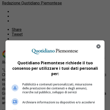
Redazione Quotidiano Piemontese
Share
Tweet
Aggiungi Quotidiano Piemontese come
Fonte preferita
su Google
Quotidiano Piemontese richiede il tuo
consenso per utilizzare i tuoi dati personali
”La manifestazione No Tav prevista per domenica a
per:
Chiomonte sta assumendo contorni sempre più preoccupanti
ed inquietanti”, per questo ”consideriamo dirimente per gli
iscritti al Pd la non partecipazione”. La richiesta arriva
Pubblicità e contenuti personalizzati, misurazione
delle prestazioni dei contenuti e degli annunci,
direttamente dai segretari piemontese e torinese del Pd,
ricerche sul pubblico, sviluppo di servizi
Gianfranco Morgando e Paola Bragantini, in una lettera inviata
ai segretari dei circoli Pd della Valle di Susa e agli
Archiviare informazioni su dispositivo e/o accedervi
amministratori iscritti al partito.