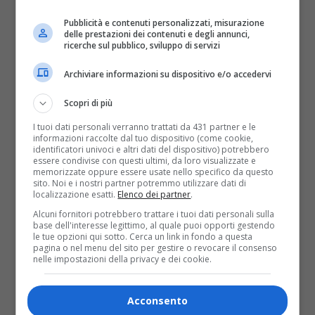
scoperto recentemente che è stato collettore di
voti per un candidato avverso al centro sinistra
Pubblicità e contenuti personalizzati, misurazione
(Comune di Borgaro) attraverso un rapporto con un
delle prestazioni dei contenuti e degli annunci,
ricerche sul pubblico, sviluppo di servizi
noto e pericoloso boss della ‘ndrangheta.
Tali informazioni sono reperibili nel testo della
Archiviare informazioni su dispositivo e/o accedervi
relazione 2012 della Commissione parlamentare
antimafia e non in qualche dossier costruito a fini
Scopri di più
ricattatori o destabilizzatori. Voglio ricordare che
stiamo parlando di rapporti con la ‘ndrangheta
I tuoi dati personali verranno trattati da 431 partner e le
informazioni raccolte dal tuo dispositivo (come cookie,
nella città dove il Procuratore della Repubblica
identificatori univoci e altri dati del dispositivo) potrebbero
Giancarlo Caselli ha avviato e portato a
essere condivise con questi ultimi, da loro visualizzate e
conclusione un’importante indagine denominata
memorizzate oppure essere usate nello specifico da questo
Minotauro, scoperchiando le tentacolari
sito. Noi e i nostri partner potremmo utilizzare dati di
infiltrazioni mafiose nel nostro territorio. Nessuno,
localizzazione esatti.
Elenco dei partner
.
e sicuramente non io, ha il diritto di ergersi a
Alcuni fornitori potrebbero trattare i tuoi dati personali sulla
giudice di comportamenti non penalmente
base dell'interesse legittimo, al quale puoi opporti gestendo
rilevanti, ma il PD di fronte a tali fatti non può far
le tue opzioni qui sotto. Cerca un link in fondo a questa
finta di niente e non può non ritenere tali
pagina o nel menu del sito per gestire o revocare il consenso
comportamenti come incompatibili con ruoli di
nelle impostazioni della privacy e dei cookie.
direzione, seppur a livello di circolo cittadino.
Ricordo, peraltro, che ci sono dirigenti del nostro
partito che per un avviso di garanzia sono stati
Acconsento
chiamati a un passo indietro rispetto a ruoli