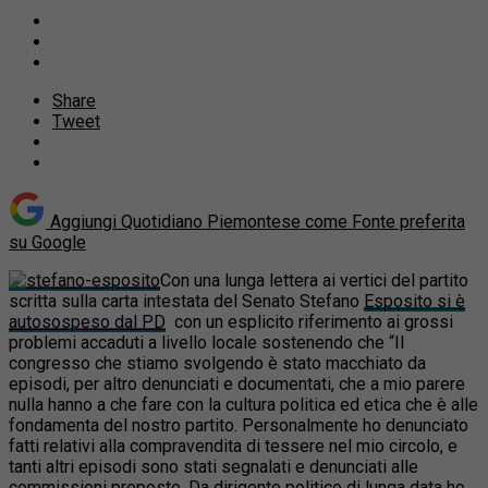
Share
Tweet
Aggiungi Quotidiano Piemontese come
Fonte preferita
su Google
Con una lunga lettera ai vertici del partito
scritta sulla carta intestata del Senato Stefano
Esposito si è
autosospeso dal PD
con un esplicito riferimento ai grossi
problemi accaduti a livello locale sostenendo che “Il
congresso che stiamo svolgendo è stato macchiato da
episodi, per altro denunciati e documentati, che a mio parere
nulla hanno a che fare con la cultura politica ed etica che è alle
fondamenta del nostro partito. Personalmente ho denunciato
fatti relativi alla compravendita di tessere nel mio circolo, e
tanti altri episodi sono stati segnalati e denunciati alle
commissioni preposte. Da dirigente politico di lunga data ho