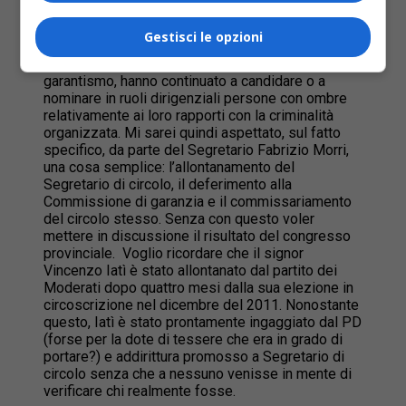
elettivi.
Gestisci le opzioni
Il PD ha sempre aspramente criticato le forze
politiche che, nascondendosi dietro a un presunto
garantismo, hanno continuato a candidare o a
nominare in ruoli dirigenziali persone con ombre
relativamente ai loro rapporti con la criminalità
organizzata. Mi sarei quindi aspettato, sul fatto
specifico, da parte del Segretario Fabrizio Morri,
una cosa semplice: l’allontanamento del
Segretario di circolo, il deferimento alla
Commissione di garanzia e il commissariamento
del circolo stesso. Senza con questo voler
mettere in discussione il risultato del congresso
provinciale. Voglio ricordare che il signor
Vincenzo Iatì è stato allontanato dal partito dei
Moderati dopo quattro mesi dalla sua elezione in
circoscrizione nel dicembre del 2011. Nonostante
questo, Iatì è stato prontamente ingaggiato dal PD
(forse per la dote di tessere che era in grado di
portare?) e addirittura promosso a Segretario di
circolo senza che a nessuno venisse in mente di
verificare chi realmente fosse.