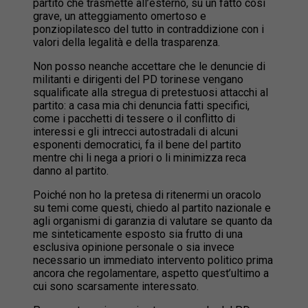
partito che trasmette all’esterno, su un fatto così
grave, un atteggiamento omertoso e
ponziopilatesco del tutto in contraddizione con i
valori della legalità e della trasparenza.
Non posso neanche accettare che le denuncie di
militanti e dirigenti del PD torinese vengano
squalificate alla stregua di pretestuosi attacchi al
partito: a casa mia chi denuncia fatti specifici,
come i pacchetti di tessere o il conflitto di
interessi e gli intrecci autostradali di alcuni
esponenti democratici, fa il bene del partito
mentre chi li nega a priori o li minimizza reca
danno al partito.
Poiché non ho la pretesa di ritenermi un oracolo
su temi come questi, chiedo al partito nazionale e
agli organismi di garanzia di valutare se quanto da
me sinteticamente esposto sia frutto di una
esclusiva opinione personale o sia invece
necessario un immediato intervento politico prima
ancora che regolamentare, aspetto quest’ultimo a
cui sono scarsamente interessato.