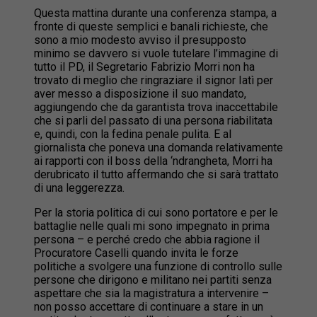
Questa mattina durante una conferenza stampa, a
fronte di queste semplici e banali richieste, che
sono a mio modesto avviso il presupposto
minimo se davvero si vuole tutelare l’immagine di
tutto il PD, il Segretario Fabrizio Morri non ha
trovato di meglio che ringraziare il signor Iatì per
aver messo a disposizione il suo mandato,
aggiungendo che da garantista trova inaccettabile
che si parli del passato di una persona riabilitata
e, quindi, con la fedina penale pulita. E al
giornalista che poneva una domanda relativamente
ai rapporti con il boss della ‘ndrangheta, Morri ha
derubricato il tutto affermando che si sarà trattato
di una leggerezza.
Per la storia politica di cui sono portatore e per le
battaglie nelle quali mi sono impegnato in prima
persona – e perché credo che abbia ragione il
Procuratore Caselli quando invita le forze
politiche a svolgere una funzione di controllo sulle
persone che dirigono e militano nei partiti senza
aspettare che sia la magistratura a intervenire –
non posso accettare di continuare a stare in un