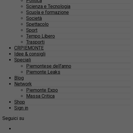
Politica
Scienza e Tecnologia
Scuola e formazione
Società
Spettacolo
Sport
Tempo Libero
Trasporti
CRPIEMONTE
Idee & consigli
Speciali
Piemontese dell’anno
Piemonte Leaks
Blog
Network
Piemonte Expo
Massa Critica
Shop
Sign in
Seguici su