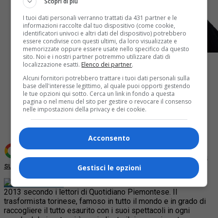
Scopri di più
I tuoi dati personali verranno trattati da 431 partner e le
informazioni raccolte dal tuo dispositivo (come cookie,
identificatori univoci e altri dati del dispositivo) potrebbero
essere condivise con questi ultimi, da loro visualizzate e
memorizzate oppure essere usate nello specifico da questo
sito. Noi e i nostri partner potremmo utilizzare dati di
localizzazione esatti.
Elenco dei partner
.
Alcuni fornitori potrebbero trattare i tuoi dati personali sulla
base dell'interesse legittimo, al quale puoi opporti gestendo
le tue opzioni qui sotto. Cerca un link in fondo a questa
pagina o nel menu del sito per gestire o revocare il consenso
Share
nelle impostazioni della privacy e dei cookie.
Tweet
Acconsento
Aggiungi Quotidiano Piemontese come
Fonte preferita
su Google
Gestisci le opzioni
E’ Arturo Brachetti il Piemontese dell’anno
2013 secondo i lettori di Quotidiano Piemontese. Il
trasformista torinese, famoso in tutto il mondo e in grado di
raccogliere il tutto esaurito con i suoi spettacoli in ogni