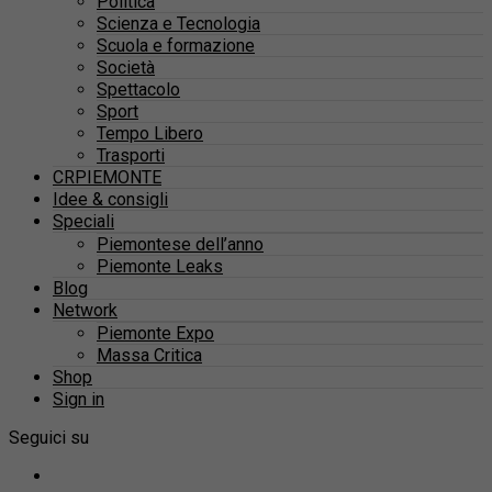
Politica
Scienza e Tecnologia
Scuola e formazione
Società
Spettacolo
Sport
Tempo Libero
Trasporti
CRPIEMONTE
Idee & consigli
Speciali
Piemontese dell’anno
Piemonte Leaks
Blog
Network
Piemonte Expo
Massa Critica
Shop
Sign in
Seguici su