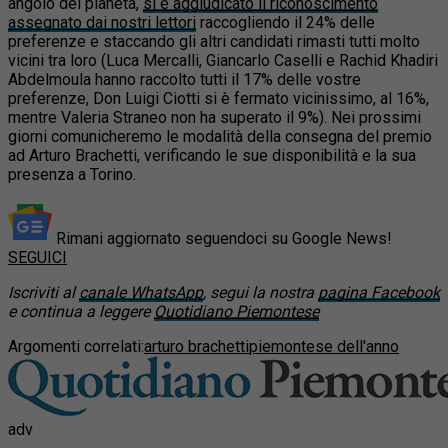
angolo del pianeta,
si è aggiudicato il riconoscimento
assegnato dai nostri lettori
raccogliendo il 24% delle
preferenze e staccando gli altri candidati rimasti tutti molto
vicini tra loro (Luca Mercalli, Giancarlo Caselli e Rachid Khadiri
Abdelmoula hanno raccolto tutti il 17% delle vostre
preferenze, Don Luigi Ciotti si è fermato vicinissimo, al 16%,
mentre Valeria Straneo non ha superato il 9%).
Nei prossimi
giorni comunicheremo le modalità della consegna del premio
ad Arturo Brachetti, verificando le sue disponibilità e la sua
presenza a Torino.
Rimani aggiornato seguendoci su Google News!
SEGUICI
Iscriviti al
canale WhatsApp
, segui la nostra
pagina Facebook
e continua a leggere
Quotidiano Piemontese
Argomenti correlati:
arturo brachetti
piemontese dell'anno
adv