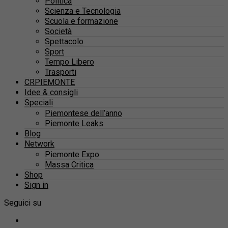
Politica
Scienza e Tecnologia
Scuola e formazione
Società
Spettacolo
Sport
Tempo Libero
Trasporti
CRPIEMONTE
Idee & consigli
Speciali
Piemontese dell’anno
Piemonte Leaks
Blog
Network
Piemonte Expo
Massa Critica
Shop
Sign in
Seguici su