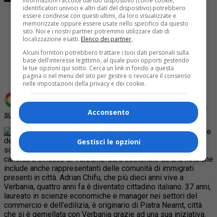
informazioni raccolte dal tuo dispositivo (come cookie,
identificatori univoci e altri dati del dispositivo) potrebbero
essere condivise con questi ultimi, da loro visualizzate e
memorizzate oppure essere usate nello specifico da questo
sito. Noi e i nostri partner potremmo utilizzare dati di
localizzazione esatti.
Elenco dei partner
.
Share
Alcuni fornitori potrebbero trattare i tuoi dati personali sulla
Tweet
base dell'interesse legittimo, al quale puoi opporti gestendo
le tue opzioni qui sotto. Cerca un link in fondo a questa
pagina o nel menu del sito per gestire o revocare il consenso
nelle impostazioni della privacy e dei cookie.
Aggiungi Quotidiano Piemontese come
Fonte preferita
Acconsento
su Google
Adrian Chifu, nato in Romania, ex consigliere comunale
della Lista civica per Verbania che in consiglio comunale
Gestisci le opzioni
sosteneva la giunta di Marco Zacchera (centrodestra), si
candida a sindaco di Verbania. Sarà sostenuto da una lista che
include anche rappresentanti delle comunità di immigrati
presenti in città. Adrian Chifu, che più dieci anni vive a
Verbania, quattro anni fa è diventato cittadino italiano. 37 anni,
laureato in scienze economiche e manager nei settori del
commercio e dell’edilizia, è originario di Piatra Neamt, città
che si è gemellata con Verbania grazie ad una sua iniziativa.