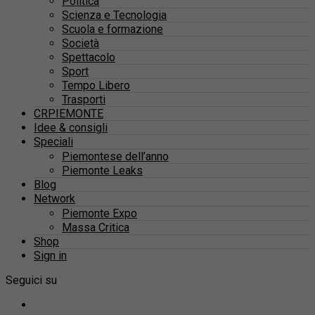
Politica
Scienza e Tecnologia
Scuola e formazione
Società
Spettacolo
Sport
Tempo Libero
Trasporti
CRPIEMONTE
Idee & consigli
Speciali
Piemontese dell’anno
Piemonte Leaks
Blog
Network
Piemonte Expo
Massa Critica
Shop
Sign in
Seguici su