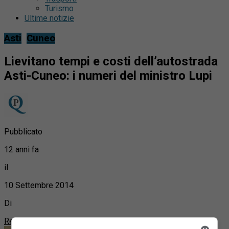
Turismo
Ultime notizie
Asti
Cuneo
Lievitano tempi e costi dell’autostrada
Asti-Cuneo: i numeri del ministro Lupi
Pubblicato
12 anni fa
il
10 Settembre 2014
Di
Redazione Quotidiano Piemontese