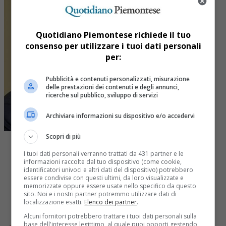
Quotidiano Piemontese richiede il tuo
consenso per utilizzare i tuoi dati personali
per:
Pubblicità e contenuti personalizzati, misurazione
delle prestazioni dei contenuti e degli annunci,
ricerche sul pubblico, sviluppo di servizi
Archiviare informazioni su dispositivo e/o accedervi
Scopri di più
I tuoi dati personali verranno trattati da 431 partner e le
informazioni raccolte dal tuo dispositivo (come cookie,
identificatori univoci e altri dati del dispositivo) potrebbero
essere condivise con questi ultimi, da loro visualizzate e
Share
memorizzate oppure essere usate nello specifico da questo
Tweet
sito. Noi e i nostri partner potremmo utilizzare dati di
localizzazione esatti.
Elenco dei partner
.
Alcuni fornitori potrebbero trattare i tuoi dati personali sulla
base dell'interesse legittimo, al quale puoi opporti gestendo